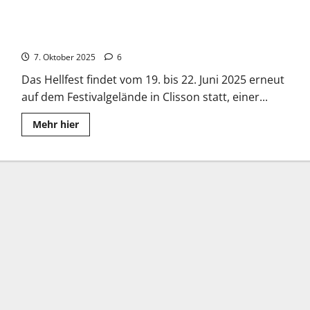
Hellfest 2025: Das größte Rock- und Metal-Festival
Frankreichs ist zurück
7. Oktober 2025
6
Das Hellfest findet vom 19. bis 22. Juni 2025 erneut
auf dem Festivalgelände in Clisson statt, einer...
Read
Mehr hier
more
about
Hellfest
2025:
Das
größte
Rock-
und
Metal-
Festival
Frankreichs
ist
zurück