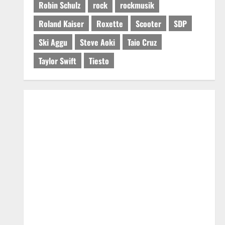
Robin Schulz
rock
rockmusik
Roland Kaiser
Roxette
Scooter
SDP
Ski Aggu
Steve Aoki
Taio Cruz
Taylor Swift
Tiesto