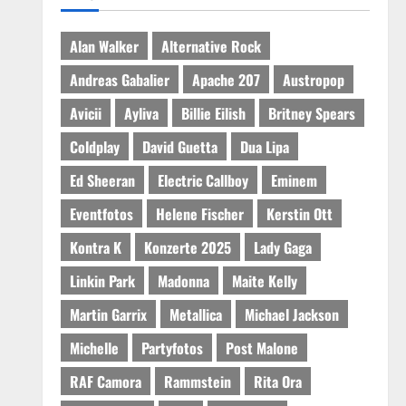
Alan Walker
Alternative Rock
Andreas Gabalier
Apache 207
Austropop
Avicii
Ayliva
Billie Eilish
Britney Spears
Coldplay
David Guetta
Dua Lipa
Ed Sheeran
Electric Callboy
Eminem
Eventfotos
Helene Fischer
Kerstin Ott
Kontra K
Konzerte 2025
Lady Gaga
Linkin Park
Madonna
Maite Kelly
Martin Garrix
Metallica
Michael Jackson
Michelle
Partyfotos
Post Malone
RAF Camora
Rammstein
Rita Ora