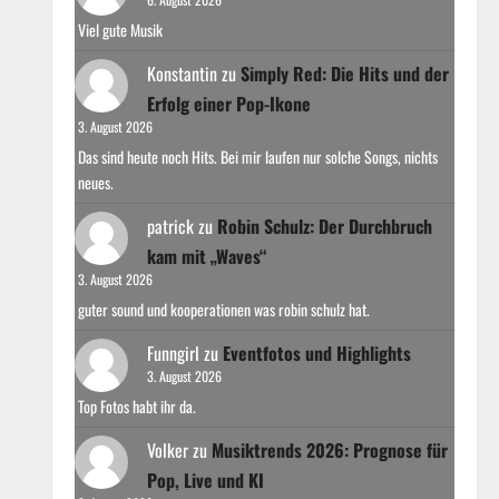
Viel gute Musik
Konstantin
zu
Simply Red: Die Hits und der
Erfolg einer Pop-Ikone
3. August 2026
Das sind heute noch Hits. Bei mir laufen nur solche Songs, nichts
neues.
patrick
zu
Robin Schulz: Der Durchbruch
kam mit „Waves“
3. August 2026
guter sound und kooperationen was robin schulz hat.
Funngirl
zu
Eventfotos und Highlights
3. August 2026
Top Fotos habt ihr da.
Volker
zu
Musiktrends 2026: Prognose für
Pop, Live und KI