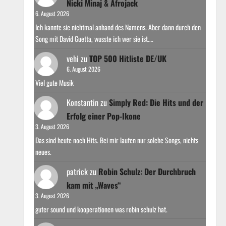
Nicki Minaj & Afrojack
6. August 2026
Ich kannte sie nichtmal anhand des Namens. Aber dann durch den
Song mit David Guetta, wusste ich wer sie ist.…
vehi
zu
TOP 500 Hitliste DE/UK
6. August 2026
Viel gute Musik
Konstantin
zu
Simply Red: Die Hits und der
Erfolg einer Pop-Ikone
3. August 2026
Das sind heute noch Hits. Bei mir laufen nur solche Songs, nichts
neues.
patrick
zu
Robin Schulz: Der Durchbruch
kam mit „Waves“
3. August 2026
guter sound und kooperationen was robin schulz hat.