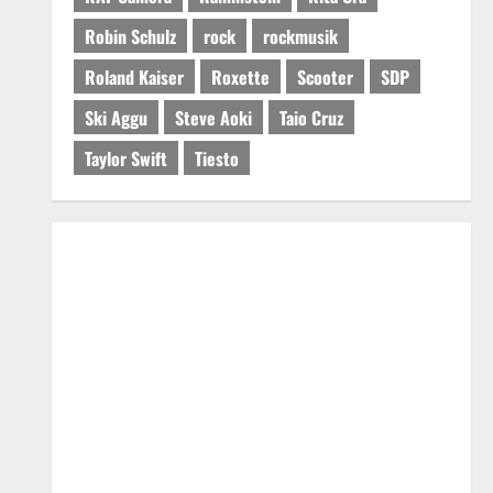
Robin Schulz
rock
rockmusik
Roland Kaiser
Roxette
Scooter
SDP
Ski Aggu
Steve Aoki
Taio Cruz
Taylor Swift
Tiesto