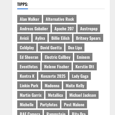
TIPPS:
Alan Walker
Alternative Rock
Andreas Gabalier
Apache 207
Austropop
Avicii
Ayliva
Billie Eilish
Britney Spears
Coldplay
David Guetta
Dua Lipa
Ed Sheeran
Electric Callboy
Eminem
Eventfotos
Helene Fischer
Kerstin Ott
Kontra K
Konzerte 2025
Lady Gaga
Linkin Park
Madonna
Maite Kelly
Martin Garrix
Metallica
Michael Jackson
Michelle
Partyfotos
Post Malone
RAF Camora
Rammstein
Rita Ora