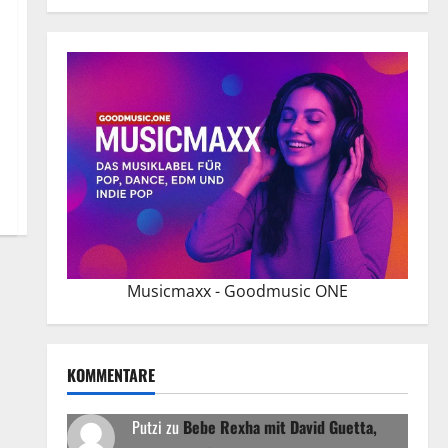
Musicmaxx - Goodmusic ONE
KOMMENTARE
Putzi
zu
Bebe Rexha mit David Guetta,