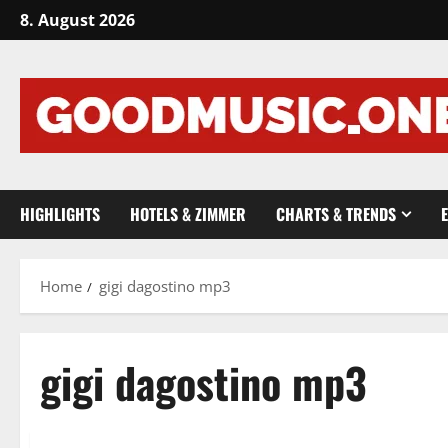
Skip
8. August 2026
to
content
HIGHLIGHTS
HOTELS & ZIMMER
CHARTS & TRENDS
Home
gigi dagostino mp3
gigi dagostino mp3