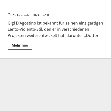
Gigi D’Agostino: Krankheit und Comeback einer Legende
26. Dezember 2024
0
Gigi D’Agostino ist bekannt für seinen einzigartigen
Lento-Violento-Stil, den er in verschiedenen
Projekten weiterentwickelt hat, darunter „Dottor...
Read
Mehr hier
more
about
Gigi
D’Agostino:
Krankheit
und
Comeback
einer
Legende