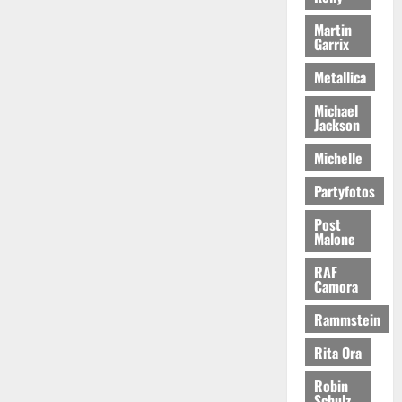
Martin
Garrix
Metallica
Michael
Jackson
Michelle
Partyfotos
Post
Malone
RAF
Camora
Rammstein
Rita Ora
Robin
Schulz