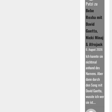
Putzi
zu
Bebe
Rexha mit
David
Guetta,
Nicki Minaj
& Afrojack
6. August 2026
Ich kannte sie
nichtmal
anhand des
Namens. Aber
dann durch
den Song mit
David Guetta,
wusste ich wer
sie ist.…