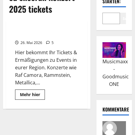
STARTEN:
2025 tickets
Suche
2025
Tickets & Ermäßigungen
26. Mai 2026
5
Hier bekommt Ihr Tickets &
Ermäßigungen zu Events in
Musicmaxx
eurer Region. Konzerte wie
-
Raf Camora, Rammstein,
Goodmusic
Metallica,...
ONE
Read
Mehr hier
more
about
Tickets
KOMMENTARE
&
Ermäßigungen