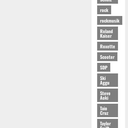
rock
rockmusik
Roland
Kaiser
Roxette
Scooter
SDP
Ski
Aggu
Steve
Aoki
Taio
Cruz
Taylor
Swift