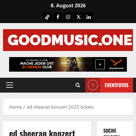
Skip
8. August 2026
to
Tiktok
Facebook
Instagram
X
LinkedIN
content
EVENTFOTOS
Primary
Menu
Home
ed sheeran konzert 2025 tickets
ed sheeran konzert
SUCHE