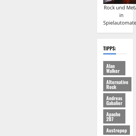
Rock und Met
in
Spielautomat
TIPPS:
Alan
Walker
Alternative
Rock
Andreas
Gabalier
Apache
207
Austropop