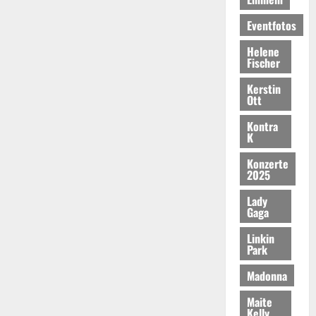
Eventfotos
Helene
Fischer
Kerstin
Ott
Kontra
K
Konzerte
2025
Lady
Gaga
Linkin
Park
Madonna
Maite
Kelly