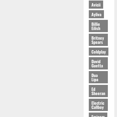
Avicii
Ayliva
Billie
Eilish
Britney
Spears
Coldplay
David
Guetta
Dua
Lipa
Ed
Sheeran
Electric
Callboy
Eminem