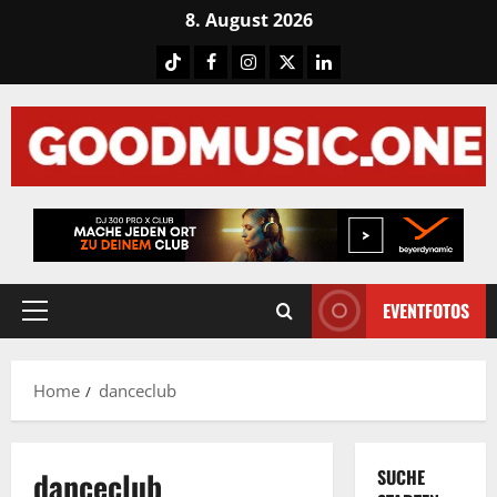
Skip
8. August 2026
to
Tiktok
Facebook
Instagram
X
LinkedIN
content
EVENTFOTOS
Primary
Menu
Home
danceclub
danceclub
SUCHE