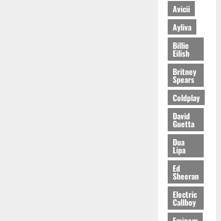
Avicii
Ayliva
Billie
Eilish
Britney
Spears
Coldplay
David
Guetta
Dua
Lipa
Ed
Sheeran
Electric
Callboy
Eminem