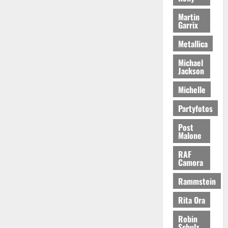
Martin
Garrix
Metallica
Michael
Jackson
Michelle
Partyfotos
Post
Malone
RAF
Camora
Rammstein
Rita Ora
Robin
Schulz