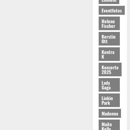
Eventfotos
Helene
Fischer
Kerstin
Ott
Kontra
K
Konzerte
2025
Lady
Gaga
Linkin
Park
Madonna
Maite
Kelly