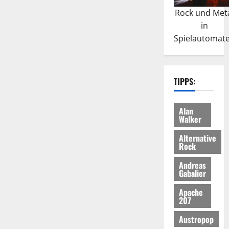
Rock und Met
in
Spielautomat
TIPPS:
Alan
Walker
Alternative
Rock
Andreas
Gabalier
Apache
207
Austropop