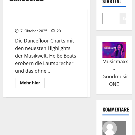
STARTEN:
Top-Hits Dancefloor
Suche
Dancefloor Charts und Vibes
7. Oktober 2025
20
Die Dancefloor Charts mit
den neuesten Highlights
der Musikwelt. Heiße Beats
Musicmaxx
erobern die Lautsprecher
-
und das ohne...
Goodmusic
Read
Mehr hier
ONE
more
about
Dancefloor
Charts
und
Vibes
KOMMENTARE