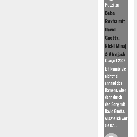
Putzi
zu
Bebe
Rexha mit
David
Guetta,
Nicki Minaj
& Afrojack
6. August 2026
Ich kannte sie
nichtmal
anhand des
Namens. Aber
dann durch
den Song mit
David Guetta,
wusste ich wer
sie ist.…