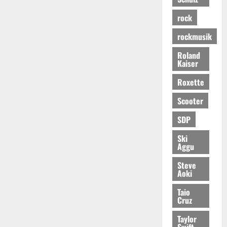
rock
rockmusik
Roland
Kaiser
Roxette
Scooter
SDP
Ski
Aggu
Steve
Aoki
Taio
Cruz
Taylor
Swift