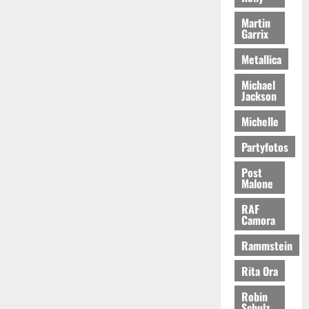
Martin
Garrix
Metallica
Michael
Jackson
Michelle
Partyfotos
Post
Malone
RAF
Camora
Rammstein
Rita Ora
Robin
Schulz