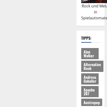
Rock und Met
in
Spielautomat
TIPPS:
Alan
Walker
Alternative
Rock
Andreas
Gabalier
Apache
207
Austropop