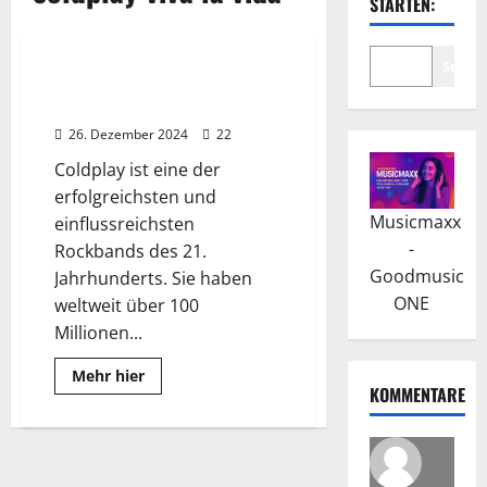
STARTEN:
Wissenswertes
Suche
Coldplay: „Viva la Vida“ war
lange Platz 1 in den Charts
26. Dezember 2024
22
Coldplay ist eine der
erfolgreichsten und
Musicmaxx
einflussreichsten
-
Rockbands des 21.
Goodmusic
Jahrhunderts. Sie haben
ONE
weltweit über 100
Millionen...
Read
Mehr hier
more
KOMMENTARE
about
Coldplay:
„Viva
la
Vida“
war