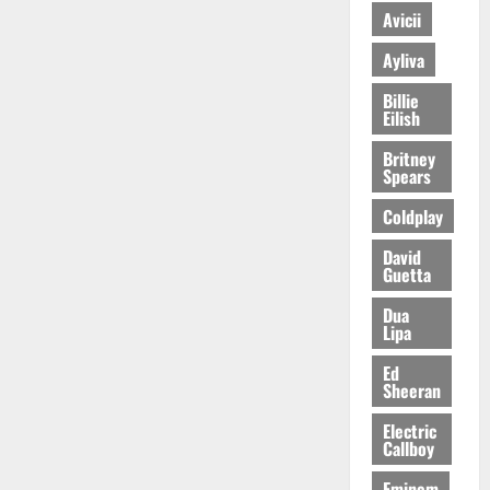
Avicii
Ayliva
Billie
Eilish
Britney
Spears
Coldplay
David
Guetta
Dua
Lipa
Ed
Sheeran
Electric
Callboy
Eminem