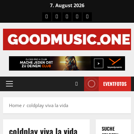
Skip
7. August 2026
to
Tiktok
Facebook
Instagram
X
LinkedIN
content
EVENTFOTOS
Primary
Menu
Home
coldplay viva la vida
coldplay viva la vida
SUCHE