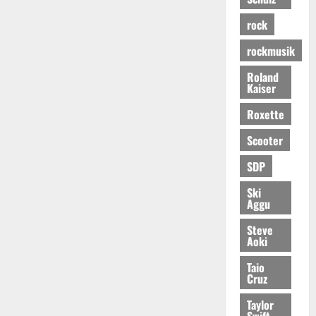
rock
rockmusik
Roland
Kaiser
Roxette
Scooter
SDP
Ski
Aggu
Steve
Aoki
Taio
Cruz
Taylor
Swift