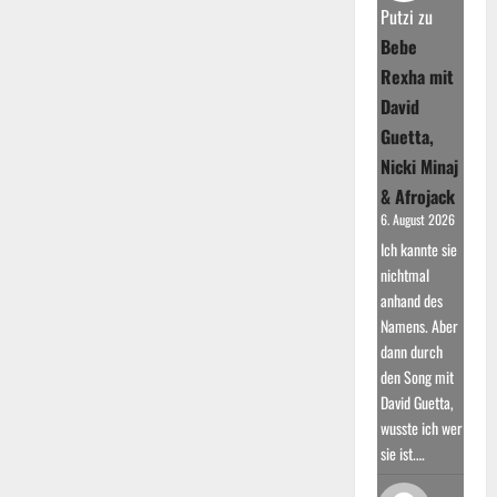
lange
Putzi
zu
Platz
1
Bebe
in
den
Rexha mit
Charts
David
Guetta,
Nicki Minaj
& Afrojack
6. August 2026
Ich kannte sie
nichtmal
anhand des
Namens. Aber
dann durch
den Song mit
David Guetta,
wusste ich wer
sie ist.…