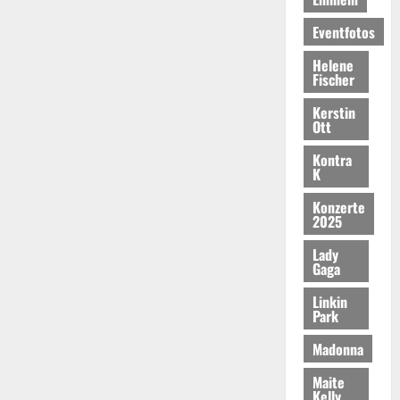
Eventfotos
Helene
Fischer
Kerstin
Ott
Kontra
K
Konzerte
2025
Lady
Gaga
Linkin
Park
Madonna
Maite
Kelly