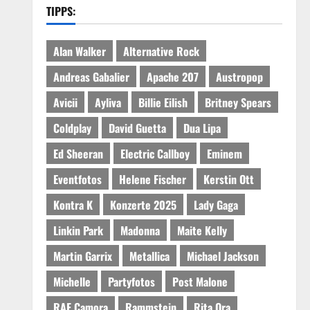
TIPPS:
Alan Walker
Alternative Rock
Andreas Gabalier
Apache 207
Austropop
Avicii
Ayliva
Billie Eilish
Britney Spears
Coldplay
David Guetta
Dua Lipa
Ed Sheeran
Electric Callboy
Eminem
Eventfotos
Helene Fischer
Kerstin Ott
Kontra K
Konzerte 2025
Lady Gaga
Linkin Park
Madonna
Maite Kelly
Martin Garrix
Metallica
Michael Jackson
Michelle
Partyfotos
Post Malone
RAF Camora
Rammstein
Rita Ora