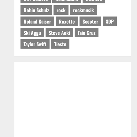
Robin Schulz
rock
rockmusik
Roland Kaiser
Roxette
Scooter
SDP
Ski Aggu
Steve Aoki
Taio Cruz
Taylor Swift
Tiesto