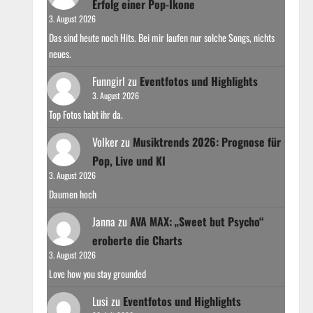
Erfolg einer Pop-Ikone
3. August 2026
Das sind heute noch Hits. Bei mir laufen nur solche Songs, nichts
neues.
Funngirl
zu
Eventfotos und Highlights
3. August 2026
Top Fotos habt ihr da.
Volker
zu
Musiktrends 2026: Prognose für
Pop, Live und KI
3. August 2026
Daumen hoch
Janna
zu
AVA MAX: „Sweet but Psycho“
eroberte die Charts
3. August 2026
Love how you stay grounded
Lusi
zu
Eventfotos und Highlights