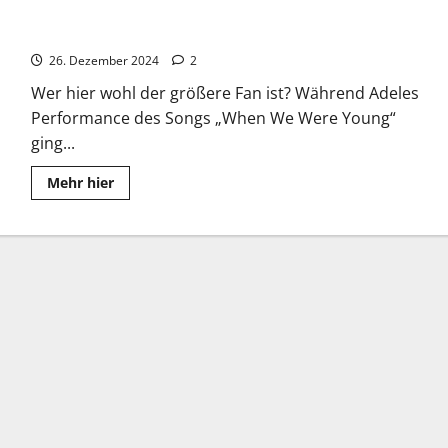
Ein bewegender Moment zwischen Adele & Céline Dion
26. Dezember 2024
2
Wer hier wohl der größere Fan ist? Während Adeles
Performance des Songs „When We Were Young“
ging...
Read
Mehr hier
more
about
Ein
bewegender
Moment
zwischen
Adele
&
Céline
Dion