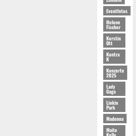
Eventfotos
Helene
Fischer
Kerstin
Ott
Kontra
K
Konzerte
2025
Lady
Gaga
Linkin
Park
Madonna
Maite
Kelly