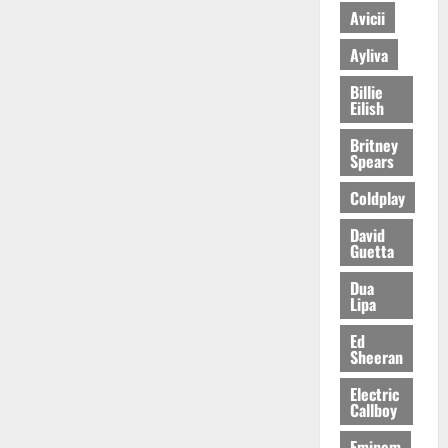
Avicii
Ayliva
Billie
Eilish
Britney
Spears
Coldplay
David
Guetta
Dua
Lipa
Ed
Sheeran
Electric
Callboy
Eminem