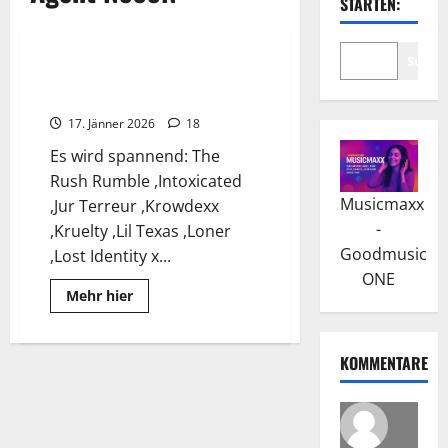
STARTEN:
Wissenswertes
Suche
Das Shutdown Festival 2025
geht in die nächste Runde
17. Jänner 2026
18
Es wird spannend: The
Rush Rumble ,Intoxicated
Musicmaxx
,Jur Terreur ,Krowdexx
-
,Kruelty ,Lil Texas ,Loner
Goodmusic
,Lost Identity x...
ONE
Read
Mehr hier
more
about
Das
Shutdown
KOMMENTARE
Festival
2025
geht
in
die
nächste