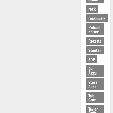
rock
rockmusik
Roland
Kaiser
Roxette
Scooter
SDP
Ski
Aggu
Steve
Aoki
Taio
Cruz
Taylor
Swift