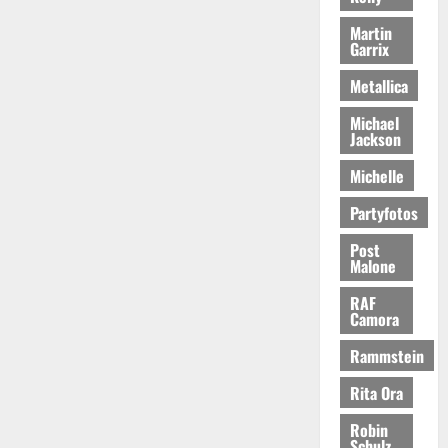
Martin
Garrix
Metallica
Michael
Jackson
Michelle
Partyfotos
Post
Malone
RAF
Camora
Rammstein
Rita Ora
Robin
Schulz