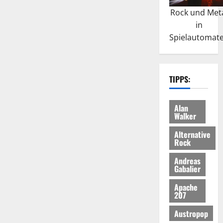
Rock und Met
in
Spielautomat
TIPPS:
Alan
Walker
Alternative
Rock
Andreas
Gabalier
Apache
207
Austropop