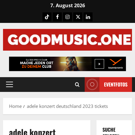
Skip
7. August 2026
to
Tiktok
Facebook
Instagram
X
LinkedIN
content
EVENTFOTOS
Primary
Menu
Home
adele konzert deutschland 2023 tickets
adele konzert
SUCHE