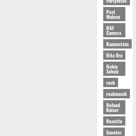
Partyfotos
Post
Malone
RAF
Camora
Rammstein
Rita Ora
Robin
Schulz
rock
rockmusik
Roland
Kaiser
Roxette
Scooter