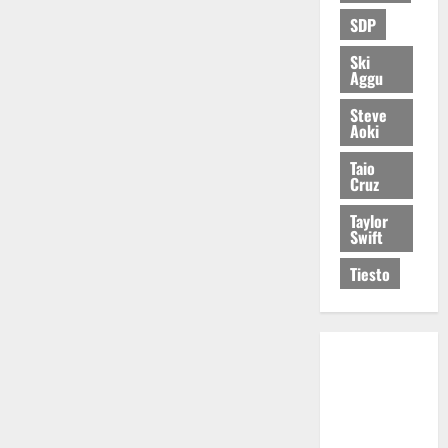
SDP
Ski
Aggu
Steve
Aoki
Taio
Cruz
Taylor
Swift
Tiesto