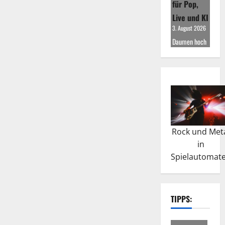
für Pop,
Live und KI
3. August 2026
Daumen hoch
Rock und Met
in
Spielautomat
TIPPS: