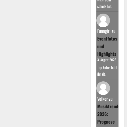
schulz hat.
Funngirl
zu
Eventfotos
und
Highlights
3. August 2026
Top Fotos habt
ihr da.
Volker
zu
Musiktrends
2026:
Prognose