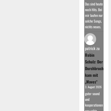
Das sind heute
noch Hits. Bei
mir laufen nur
solche Songs,
nichts neues.
patrick
zu
Robin
Schulz: Der
Durchbruch
kam mit
„Waves“
3. August 2026
guter sound
und
kooperationen
was robin