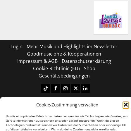
Login
Mehr Musik und Highlights im Newsletter
Goodmusic.one & Kooperationen
Impressum & AGB
Datenschutzerklärung
Cookie-Richtlinie (EU)
Shop
Geschäftsbedingungen
Tiktok
Facebook
Instagram
X
LinkedIN
Copyright © 2026 All rights reserved.
|
MoreNews
by
Cookie-Zustimmung verwalten
AF themes.
Um dir ein optimales Erlebnis zu bieten, verwenden wir Technologien wie Cookies, um
Geräteinformationen zu speichern und/oder darauf zuzugreifen. Wenn du diesen
Technologien zustimmst, können wir Daten wie das Surfverhalten oder eindeutige IDs
auf dieser Website verarbeiten. Wenn du deine Zustimmung nicht erteilst oder