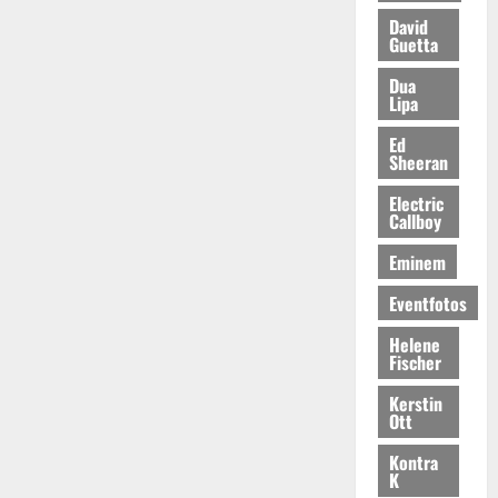
David
Guetta
Dua
Lipa
Ed
Sheeran
Electric
Callboy
Eminem
Eventfotos
Helene
Fischer
Kerstin
Ott
Kontra
K