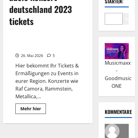
STARTEN:
deutschland 2023
tickets
Suche
2025
Tickets & Ermäßigungen
26. Mai 2026
5
Musicmaxx
Hier bekommt Ihr Tickets &
-
Ermäßigungen zu Events in
Goodmusic
eurer Region. Konzerte wie
ONE
Raf Camora, Rammstein,
Metallica,...
Read
Mehr hier
KOMMENTARE
more
about
Tickets
&
Ermäßigungen