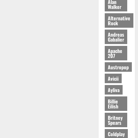
Alan
Walker
Alternative
Rock
Andreas
Gabalier
Apache
207
Austropop
Avicii
Ayliva
Billie
Eilish
Britney
Spears
Coldplay