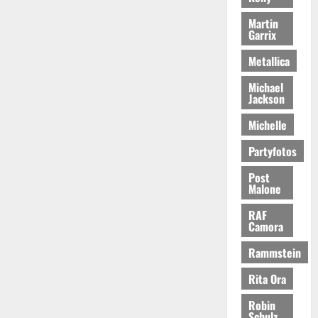
Martin
Garrix
Metallica
Michael
Jackson
Michelle
Partyfotos
Post
Malone
RAF
Camora
Rammstein
Rita Ora
Robin
Schulz