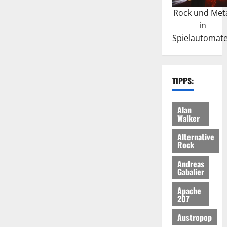
Rock und Met
in
Spielautomat
TIPPS:
Alan
Walker
Alternative
Rock
Andreas
Gabalier
Apache
207
Austropop