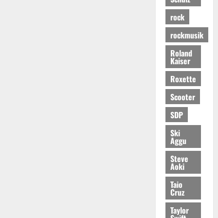
rock
rockmusik
Roland
Kaiser
Roxette
Scooter
SDP
Ski
Aggu
Steve
Aoki
Taio
Cruz
Taylor
Swift