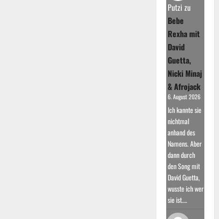
Putzi
zu
Bebe
Rexha mit
David
Guetta,
Nicki Minaj
& Afrojack
6. August 2026
Ich kannte sie
nichtmal
anhand des
Namens. Aber
dann durch
den Song mit
David Guetta,
wusste ich wer
sie ist.…