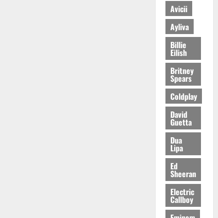
Avicii
Ayliva
Billie
Eilish
Britney
Spears
Coldplay
David
Guetta
Dua
Lipa
Ed
Sheeran
Electric
Callboy
Eminem