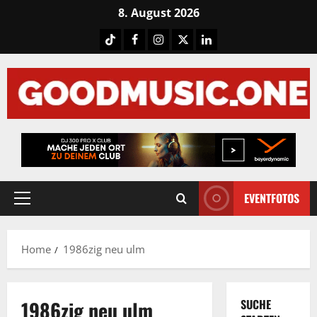
Skip
8. August 2026
to
Tiktok
Facebook
Instagram
X
LinkedIN
content
EVENTFOTOS
Primary
Menu
Home
1986zig neu ulm
1986zig neu ulm
SUCHE