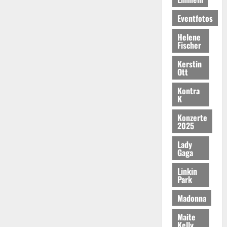
Eventfotos
Helene
Fischer
Kerstin
Ott
Kontra
K
Konzerte
2025
Lady
Gaga
Linkin
Park
Madonna
Maite
Kelly