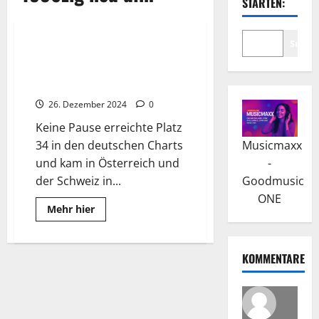
STARTEN:
Wissenswertes
Suche
1986zig: „Keine Pause“ mit
Kontra K brachte erste
Chartplatzierung
26. Dezember 2024
0
Keine Pause erreichte Platz
34 in den deutschen Charts
Musicmaxx
und kam in Österreich und
-
der Schweiz in...
Goodmusic
ONE
Read
Mehr hier
more
about
1986zig:
„Keine
KOMMENTARE
Pause“
mit
Kontra
K
brachte
erste
Chartplatzierung