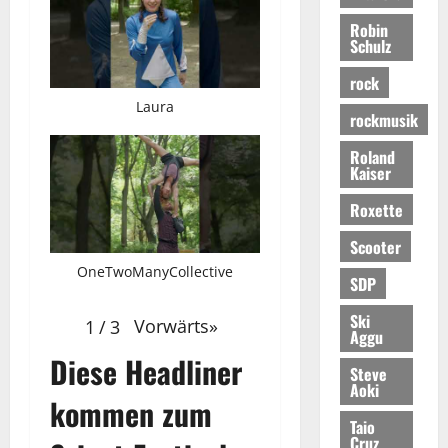
Robin
Schulz
rock
Laura
rockmusik
Roland
Kaiser
Roxette
Scooter
OneTwoManyCollective
SDP
Ski
Vorwärts
»
1
/
3
Aggu
Diese Headliner
Steve
Aoki
kommen zum
Taio
Cruz