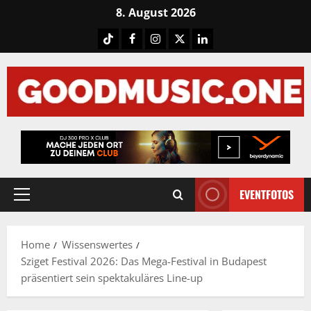
Skip
8. August 2026
to
Tiktok
Facebook
Instagram
X
LinkedIN
content
EVENTFOTOS
Primary
Menu
Home
Wissenswertes
Sziget Festival 2026: Das Mega-Festival in Budapest
präsentiert sein spektakuläres Line-up