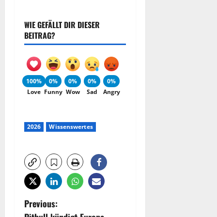
WIE GEFÄLLT DIR DIESER
BEITRAG?
100%
0%
0%
0%
0%
Love
Funny
Wow
Sad
Angry
2026
Wissenswertes
P
Previous: