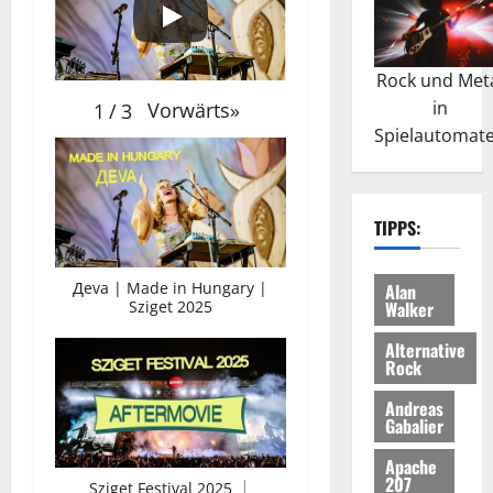
Rock und Met
in
Vorwärts
»
1
/
3
Spielautomat
TIPPS:
Дeva | Made in Hungary |
Alan
Walker
Sziget 2025
Alternative
Rock
Andreas
Gabalier
Apache
207
Sziget Festival 2025 │