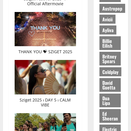
Official Aftermovie
Austropop
Avicii
Ayliva
Billie
Eilish
THANK YOU 💝 SZIGET 2025
Britney
Spears
Coldplay
David
Guetta
Dua
Sziget 2025 ⏐ DAY 5 ⏐ CALM
Lipa
VIBE
Ed
Sheeran
Electric