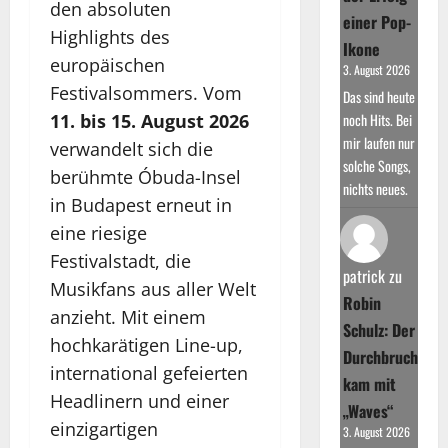
den absoluten
einer Pop-
Highlights des
Ikone
europäischen
3. August 2026
Festivalsommers. Vom
Das sind heute
noch Hits. Bei
11. bis 15. August 2026
mir laufen nur
verwandelt sich die
solche Songs,
berühmte Óbuda-Insel
nichts neues.
in Budapest erneut in
eine riesige
Festivalstadt, die
patrick
zu
Musikfans aus aller Welt
Robin
anzieht. Mit einem
Schulz: Der
hochkarätigen Line-up,
Durchbruch
international gefeierten
kam mit
Headlinern und einer
„Waves“
einzigartigen
3. August 2026