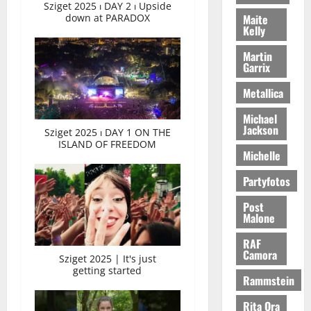
Sziget 2025 ⏐ DAY 2 ⏐ Upside
Maite
down at PARADOX
Kelly
Martin
Garrix
Metallica
Michael
Jackson
Sziget 2025 ⏐ DAY 1 ON THE
ISLAND OF FREEDOM
Michelle
Partyfotos
Post
Malone
RAF
Camora
Sziget 2025 | It's just
getting started
Rammstein
Rita Ora