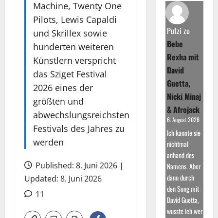
Machine, Twenty One
Pilots, Lewis Capaldi
Putzi
zu
und Skrillex sowie
Bebe
hunderten weiteren
Rexha mit
Künstlern verspricht
David
das Sziget Festival
Guetta,
2026 eines der
Nicki Minaj
größten und
& Afrojack
abwechslungsreichsten
6. August 2026
Festivals des Jahres zu
Ich kannte sie
werden
nichtmal
anhand des
Published: 8. Juni 2026 |
Namens. Aber
dann durch
Updated: 8. Juni 2026
den Song mit
11
David Guetta,
wusste ich wer