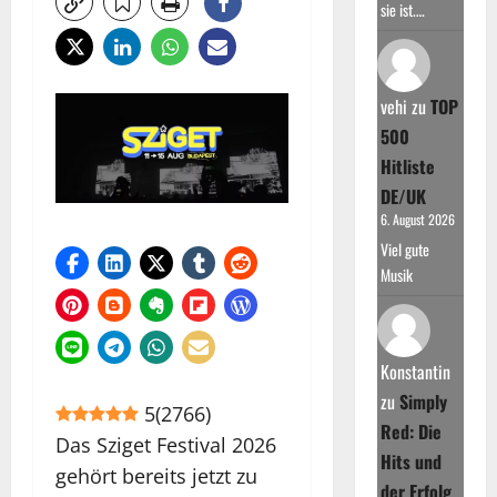
sie ist.…
vehi
zu
TOP
500
Hitliste
DE/UK
6. August 2026
Viel gute
Musik
Konstantin
zu
Simply
5
(
2766
)
Red: Die
Das Sziget Festival 2026
Hits und
gehört bereits jetzt zu
der Erfolg