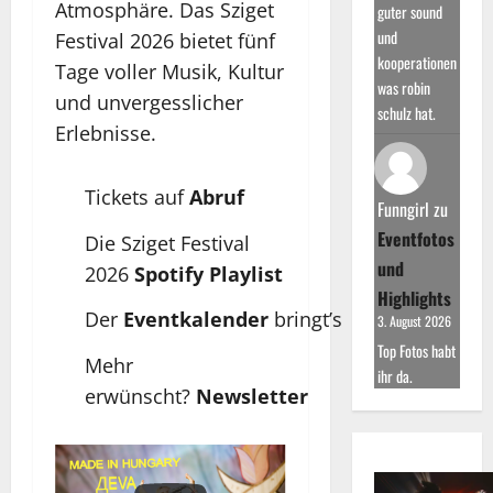
Atmosphäre. Das Sziget
guter sound
und
Festival 2026 bietet fünf
kooperationen
Tage voller Musik, Kultur
was robin
und unvergesslicher
schulz hat.
Erlebnisse.
Tickets auf
Abruf
Funngirl
zu
Eventfotos
Die Sziget Festival
und
2026
Spotify Playlist
Highlights
Der
Eventkalender
bringt’s
3. August 2026
Top Fotos habt
Mehr
ihr da.
erwünscht?
Newsletter