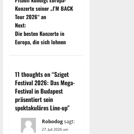
Pitbull kündigt Europa-
o
Konzerte seiner „I’M BACK
s
Tour 2026“ an
Next:
t
Die besten Konzerte in
n
Europa, die sich lohnen
a
v
11 thoughts on “
Sziget
i
Festival 2026: Das Mega-
Festival in Budapest
g
präsentiert sein
a
spektakuläres Line-up
”
t
Robodog
sagt:
i
27. Juli 2026 um