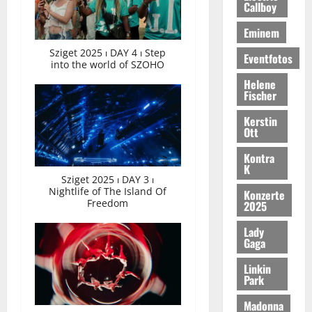
Callboy
Eminem
Sziget 2025 ⏐ DAY 4 ⏐ Step
Eventfotos
into the world of SZOHO
Helene
Fischer
Kerstin
Ott
Kontra
K
Sziget 2025 ⏐ DAY 3 ⏐
Nightlife of The Island Of
Konzerte
Freedom
2025
Lady
Gaga
Linkin
Park
Madonna