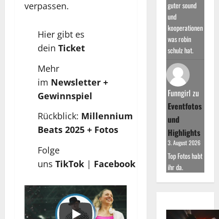
guter sound
verpassen.
und
kooperationen
Hier gibt es
was robin
dein
Ticket
schulz hat.
Mehr
im
Newsletter
+
Funngirl
zu
Gewinnspiel
Eventfotos
Rückblick:
Millennium
und
Beats 2025 + Fotos
Highlights
3. August 2026
Folge
Top Fotos habt
uns
TikTok
|
Facebook
ihr da.