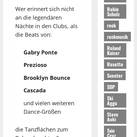
Wer erinnert sich nicht
Robin
Schulz
an die legendären
rock
Nächte in den Clubs, als
die Beats von:
rockmusik
Roland
Gabry Ponte
Kaiser
Roxette
Prezioso
Scooter
Brooklyn Bounce
SDP
Cascada
Ski
und vielen weiteren
Aggu
Dance-Größen
Steve
Aoki
die Tanzflächen zum
Taio
Cruz