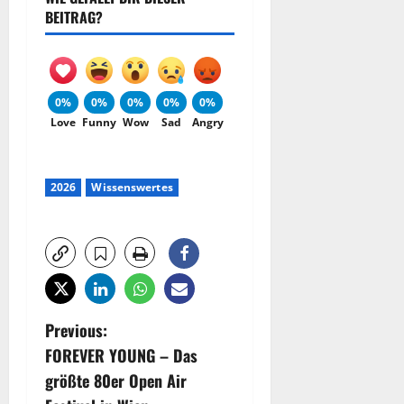
BEITRAG?
0%
0%
0%
0%
0%
Love
Funny
Wow
Sad
Angry
2026
Wissenswertes
P
Previous:
FOREVER YOUNG – Das
o
größte 80er Open Air