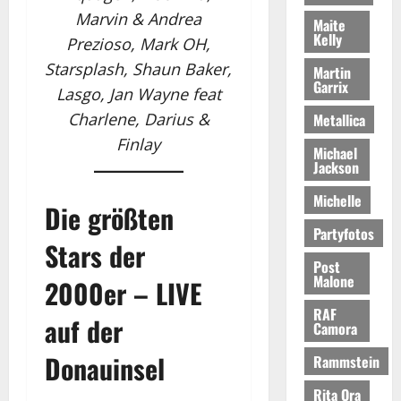
Marvin & Andrea
Maite
Kelly
Prezioso, Mark OH,
Starsplash, Shaun Baker,
Martin
Garrix
Lasgo, Jan Wayne feat
Charlene, Darius &
Metallica
Finlay
Michael
Jackson
Michelle
Die größten
Partyfotos
Stars der
Post
Malone
2000er – LIVE
RAF
auf der
Camora
Donauinsel
Rammstein
Rita Ora