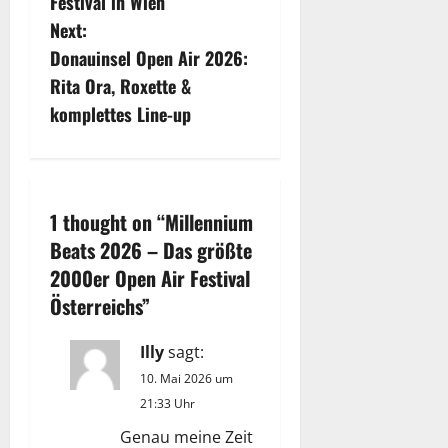
s
Festival in Wien
Next:
t
Donauinsel Open Air 2026:
n
Rita Ora, Roxette &
komplettes Line-up
a
v
i
1 thought on “
Millennium
Beats 2026 – Das größte
g
2000er Open Air Festival
a
Österreichs
”
t
Illy
sagt:
i
10. Mai 2026 um
21:33 Uhr
o
Genau meine Zeit