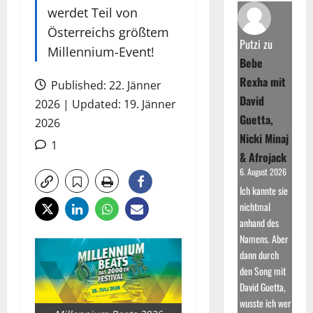
werdet Teil von
Österreichs größtem
Putzi
zu
Millennium-Event!
Bebe
Rexha mit
Published: 22. Jänner
David
2026 | Updated: 19. Jänner
Guetta,
2026
Nicki Minaj
1
& Afrojack
6. August 2026
Ich kannte sie
nichtmal
anhand des
Namens. Aber
dann durch
den Song mit
David Guetta,
wusste ich wer