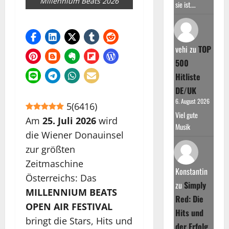
Millennium Beats 2026
sie ist.…
vehi
zu
TOP
500
Hitliste
DE/UK
6. August 2026
5
(
6416
)
Viel gute
Am
25. Juli 2026
wird
Musik
die Wiener Donauinsel
zur größten
Zeitmaschine
Konstantin
Österreichs: Das
zu
Simply
MILLENNIUM BEATS
Red: Die
OPEN AIR FESTIVAL
Hits und
bringt die Stars, Hits und
der Erfolg