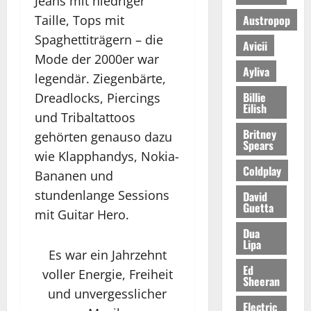
Jeans mit niedriger
Taille, Tops mit
Austropop
Spaghettiträgern – die
Avicii
Mode der 2000er war
Ayliva
legendär. Ziegenbärte,
Billie
Dreadlocks, Piercings
Eilish
und Tribaltattoos
Britney
gehörten genauso dazu
Spears
wie Klapphandys, Nokia-
Coldplay
Bananen und
stundenlange Sessions
David
Guetta
mit Guitar Hero.
Dua
Lipa
Es war ein Jahrzehnt
Ed
voller Energie, Freiheit
Sheeran
und unvergesslicher
Electric