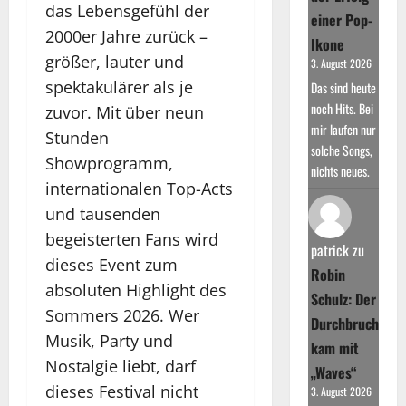
das Lebensgefühl der
einer Pop-
2000er Jahre zurück –
Ikone
größer, lauter und
3. August 2026
spektakulärer als je
Das sind heute
noch Hits. Bei
zuvor. Mit über neun
mir laufen nur
Stunden
solche Songs,
Showprogramm,
nichts neues.
internationalen Top-Acts
und tausenden
begeisterten Fans wird
patrick
zu
dieses Event zum
Robin
absoluten Highlight des
Schulz: Der
Sommers 2026. Wer
Durchbruch
Musik, Party und
kam mit
Nostalgie liebt, darf
„Waves“
dieses Festival nicht
3. August 2026