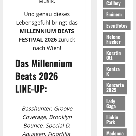
Musik.
Callboy
Und genau dieses
Eminem
Lebensgefühl bringt das
Eventfotos
MILLENNIUM BEATS
Helene
FESTIVAL 2026
zurück
Fischer
nach Wien!
Kerstin
Ott
Das Millennium
Kontra
Beats 2026
K
Konzerte
LINE-UP:
2025
Lady
Gaga
Basshunter, Groove
Coverage, Brooklyn
Linkin
Park
Bounce, Special D,
Madonna
Aquagen, Floorfilla,