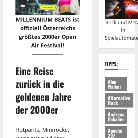
MILLENNIUM BEATS ist
Rock und Met
offiziell Österreichs
in
größtes 2000er Open
Spielautomat
Air Festival!
TIPPS:
Eine Reise
zurück in die
Alan
Walker
goldenen Jahre
Alternative
Rock
der 2000er
Andreas
Gabalier
Hotpants, Miniröcke,
Apache
207