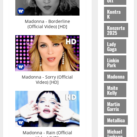
Ott
Kontra
K
Madonna - Borderline
(Official Video) [HD]
Konzerte
2025
Lady
Gaga
Linkin
Park
Madonna
Madonna - Sorry (Official
Video) [HD]
Maite
Kelly
Martin
Garrix
Metallica
Michael
Madonna - Rain (Official
Jackson