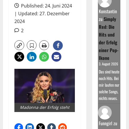
Published: 24. Juni 2024
Konstantin
| Updated: 27. Dezember
zu
Simply
2024
Red: Die
2
Hits und
der Erfolg
einer Pop-
Ikone
3. August 2026
Das sind heute
noch Hits. Bei
mir laufen nur
solche Songs,
nichts neues.
Madonna der Erfolg steht
Funngirl
zu