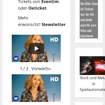
Tickets von
Eventim
Das 80er Open
oder
Oeticket
Air Festival
war der Hit
Mehr
und danke
erwünscht?
Newslet
ter
auch für eure
Fotos und
Gutscheine
Vorwärts
»
1
/
3
Rock und Met
in
Spielautomat