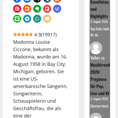
Eventfotos
und
Highlights
3. August 2026
Top Fotos habt
4.9
(
19917
)
ihr da.
Madonna Louise
Ciccone, bekannt als
Madonna, wurde am 16.
Volker
zu
August 1958 in Bay City,
Musiktrends
Michigan, geboren. Sie
2026:
ist eine US-
Prognose
amerikanische Sängerin,
für Pop,
Live und KI
Songwriterin,
3. August 2026
Schauspielerin und
Daumen hoch
Geschäftsfrau, die als
eine der