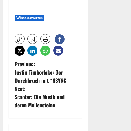
Wissenswertes
P
Previous:
Justin Timberlake: Der
o
Durchbruch mit *NSYNC
s
Next:
Scooter: Die Musik und
t
deren Meilensteine
n
a