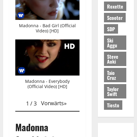
Roxette
Scooter
Madonna - Bad Girl (Official
SDP
Video) [HD]
Ski
Aggu
Steve
Aoki
Taio
Cruz
Madonna - Everybody
(Official Video) [HD]
Taylor
Swift
Vorwärts
»
1
/
3
Tiesto
Madonna