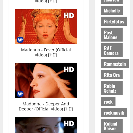
Video) [HD]
Michelle
Partyfotos
Post
Malone
RAF
Madonna - Fever (Official
Camora
Video) [HD]
Rammstein
Rita Ora
Robin
Schulz
rock
Madonna - Deeper And
Deeper (Official Video) [HD]
rockmusik
Roland
Kaiser