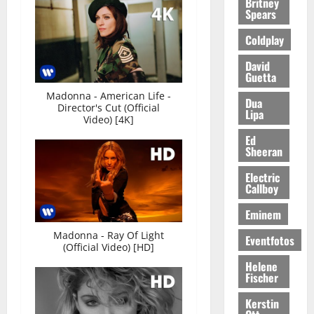
Britney
Spears
Coldplay
David
Guetta
Madonna - American Life -
Dua
Director's Cut (Official
Lipa
Video) [4K]
Ed
Sheeran
Electric
Callboy
Eminem
Madonna - Ray Of Light
Eventfotos
(Official Video) [HD]
Helene
Fischer
Kerstin