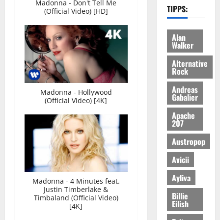
Madonna - Don't Tell Me
TIPPS:
(Official Video) [HD]
Alan
Walker
Alternative
Rock
Andreas
Madonna - Hollywood
Gabalier
(Official Video) [4K]
Apache
207
Austropop
Avicii
Ayliva
Madonna - 4 Minutes feat.
Justin Timberlake &
Billie
Timbaland (Official Video)
Eilish
[4K]