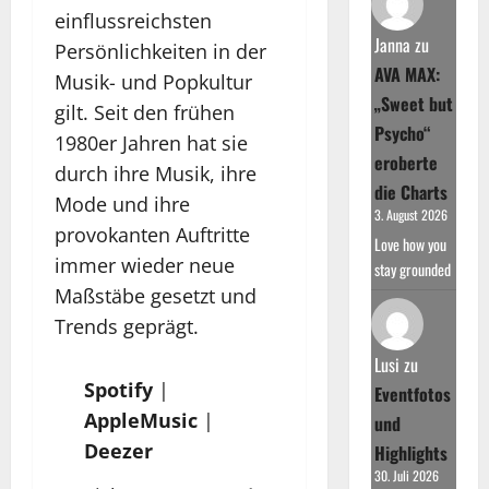
einflussreichsten
Janna
zu
Persönlichkeiten in der
AVA MAX:
Musik- und Popkultur
„Sweet but
gilt. Seit den frühen
Psycho“
1980er Jahren hat sie
eroberte
durch ihre Musik, ihre
die Charts
Mode und ihre
3. August 2026
provokanten Auftritte
Love how you
immer wieder neue
stay grounded
Maßstäbe gesetzt und
Trends geprägt.
Lusi
zu
Spotify
|
Eventfotos
AppleMusic
|
und
Deezer
Highlights
30. Juli 2026