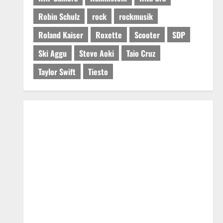
Robin Schulz
rock
rockmusik
Roland Kaiser
Roxette
Scooter
SDP
Ski Aggu
Steve Aoki
Taio Cruz
Taylor Swift
Tiesto