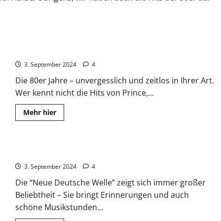
Top 200 Hits der 80er
3. September 2024
4
Die 80er Jahre – unvergesslich und zeitlos in Ihrer Art.
Wer kennt nicht die Hits von Prince,...
Read
Mehr hier
more
about
Top
200
Hits
Neue Deutsche Welle der 80er
der
80er
3. September 2024
4
Die “Neue Deutsche Welle” zeigt sich immer großer
Beliebtheit – Sie bringt Erinnerungen und auch
schöne Musikstunden...