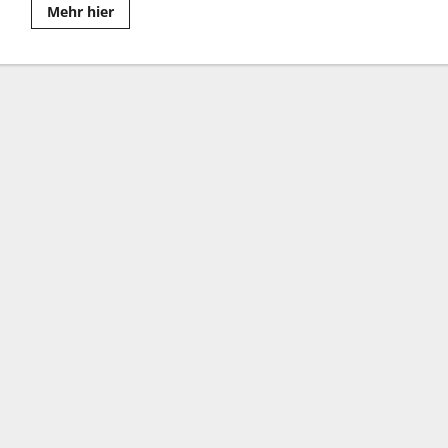
Read
Mehr hier
more
about
Neue
Deutsche
Welle
der
80er