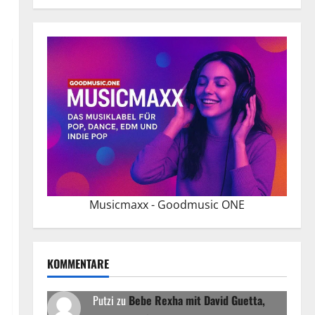
Musicmaxx - Goodmusic ONE
KOMMENTARE
Putzi
zu
Bebe Rexha mit David Guetta,