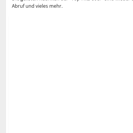
Abruf und vieles mehr.
Best Of
Top-Hits 80er
Best Of
Top-Hits 80er
Top-Hits NDW