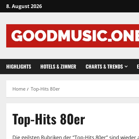
Skip
8. August 2026
to
content
HIGHLIGHTS
HOTELS & ZIMMER
CHARTS & TRENDS
Home
Top-Hits 80er
Top-Hits 80er
Die geilsten Rubriken der “Top-Hits 80er” sind wieder 