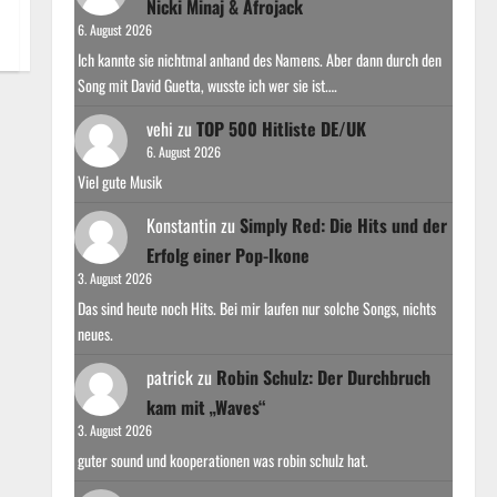
Nicki Minaj & Afrojack
6. August 2026
Ich kannte sie nichtmal anhand des Namens. Aber dann durch den
Song mit David Guetta, wusste ich wer sie ist.…
vehi
zu
TOP 500 Hitliste DE/UK
6. August 2026
Viel gute Musik
Konstantin
zu
Simply Red: Die Hits und der
Erfolg einer Pop-Ikone
3. August 2026
Das sind heute noch Hits. Bei mir laufen nur solche Songs, nichts
neues.
patrick
zu
Robin Schulz: Der Durchbruch
kam mit „Waves“
3. August 2026
guter sound und kooperationen was robin schulz hat.