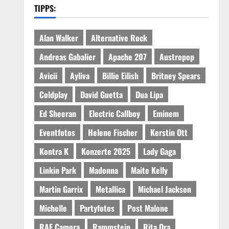
TIPPS:
Alan Walker
Alternative Rock
Andreas Gabalier
Apache 207
Austropop
Avicii
Ayliva
Billie Eilish
Britney Spears
Coldplay
David Guetta
Dua Lipa
Ed Sheeran
Electric Callboy
Eminem
Eventfotos
Helene Fischer
Kerstin Ott
Kontra K
Konzerte 2025
Lady Gaga
Linkin Park
Madonna
Maite Kelly
Martin Garrix
Metallica
Michael Jackson
Michelle
Partyfotos
Post Malone
RAF Camora
Rammstein
Rita Ora