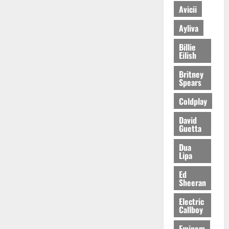
Avicii
Ayliva
Billie
Eilish
Britney
Spears
Coldplay
David
Guetta
Dua
Lipa
Ed
Sheeran
Electric
Callboy
Eminem