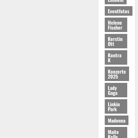
Eventfotos
Helene
Fischer
Kerstin
Ott
Kontra
K
Konzerte
2025
Lady
Gaga
Linkin
Park
Madonna
Maite
Kelly