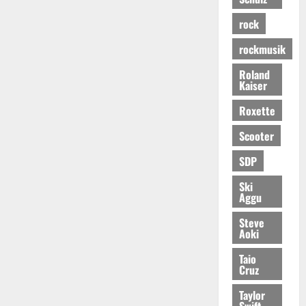
rock
rockmusik
Roland
Kaiser
Roxette
Scooter
SDP
Ski
Aggu
Steve
Aoki
Taio
Cruz
Taylor
Swift