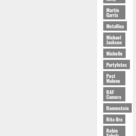
Martin
Garrix
Metallica
Michael
Jackson
Michelle
Partyfotos
Post
Malone
RAF
Camora
Rammstein
Rita Ora
Robin
Schulz