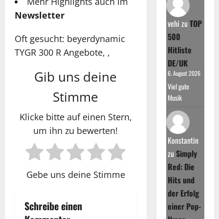
Mehr Highlights auch im
Newsletter
vehi
zu
TOP
500
Oft gesucht: beyerdynamic
Hitliste
TYGR 300 R Angebote, ,
DE/UK
Gib uns deine
6. August 2026
Viel gute
Stimme
Musik
Klicke bitte auf einen Stern,
um ihn zu bewerten!
Konstantin
zu
Simply
Red: Die
Gebe uns deine Stimme
Hits und
der Erfolg
Schreibe einen
einer Pop-