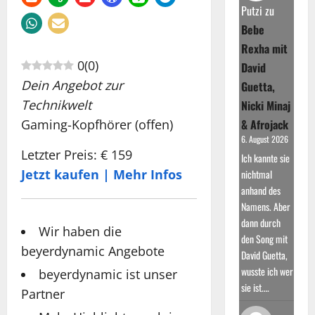
Putzi
zu
Bebe
Rexha mit
0
(
0
)
David
Dein Angebot zur
Guetta,
Technikwelt
Nicki Minaj
Gaming-Kopfhörer (offen)
& Afrojack
6. August 2026
Letzter Preis: € 159
Ich kannte sie
Jetzt kaufen | Mehr Infos
nichtmal
anhand des
Namens. Aber
dann durch
Wir haben die
den Song mit
beyerdynamic Angebote
David Guetta,
wusste ich wer
beyerdynamic ist unser
sie ist.…
Partner