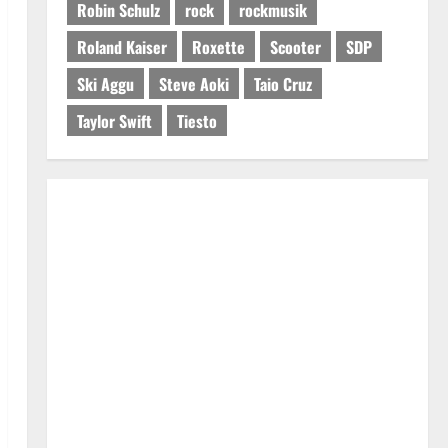
Robin Schulz
rock
rockmusik
Roland Kaiser
Roxette
Scooter
SDP
Ski Aggu
Steve Aoki
Taio Cruz
Taylor Swift
Tiesto