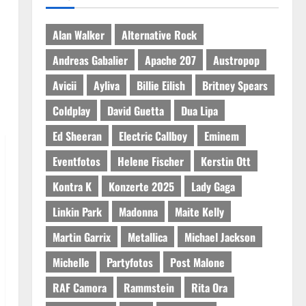
Alan Walker
Alternative Rock
Andreas Gabalier
Apache 207
Austropop
Avicii
Ayliva
Billie Eilish
Britney Spears
Coldplay
David Guetta
Dua Lipa
Ed Sheeran
Electric Callboy
Eminem
Eventfotos
Helene Fischer
Kerstin Ott
Kontra K
Konzerte 2025
Lady Gaga
Linkin Park
Madonna
Maite Kelly
Martin Garrix
Metallica
Michael Jackson
Michelle
Partyfotos
Post Malone
RAF Camora
Rammstein
Rita Ora