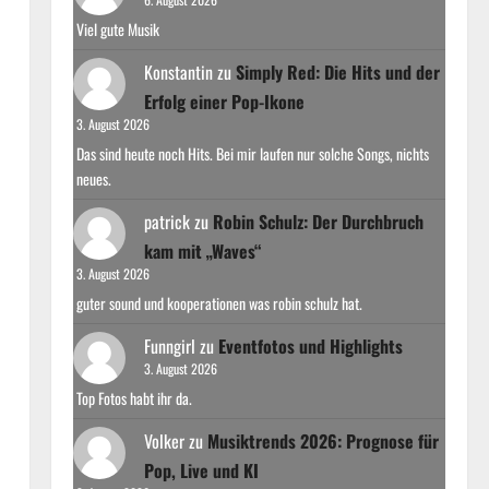
Viel gute Musik
Konstantin
zu
Simply Red: Die Hits und der
Erfolg einer Pop-Ikone
3. August 2026
Das sind heute noch Hits. Bei mir laufen nur solche Songs, nichts
neues.
patrick
zu
Robin Schulz: Der Durchbruch
kam mit „Waves“
3. August 2026
guter sound und kooperationen was robin schulz hat.
Funngirl
zu
Eventfotos und Highlights
3. August 2026
Top Fotos habt ihr da.
Volker
zu
Musiktrends 2026: Prognose für
Pop, Live und KI