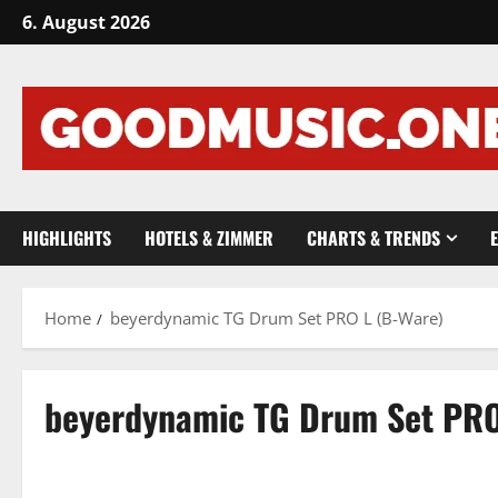
Skip
6. August 2026
to
content
HIGHLIGHTS
HOTELS & ZIMMER
CHARTS & TRENDS
Home
beyerdynamic TG Drum Set PRO L (B-Ware)
beyerdynamic TG Drum Set PRO