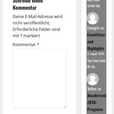
Schreibe einen
schulz hat.
Kommentar
Deine E-Mail-Adresse wird
nicht veröffentlicht.
Funngirl
zu
Erforderliche Felder sind
Eventfotos
mit
*
markiert
und
Kommentar
*
Highlights
3. August 2026
Top Fotos habt
ihr da.
Volker
zu
Musiktrends
2026:
Prognose