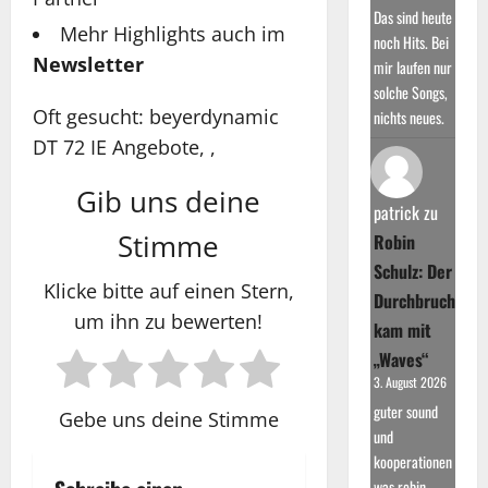
Das sind heute
Mehr Highlights auch im
noch Hits. Bei
Newsletter
mir laufen nur
solche Songs,
Oft gesucht: beyerdynamic
nichts neues.
DT 72 IE Angebote, ,
Gib uns deine
patrick
zu
Stimme
Robin
Schulz: Der
Klicke bitte auf einen Stern,
Durchbruch
um ihn zu bewerten!
kam mit
„Waves“
3. August 2026
guter sound
Gebe uns deine Stimme
und
kooperationen
was robin