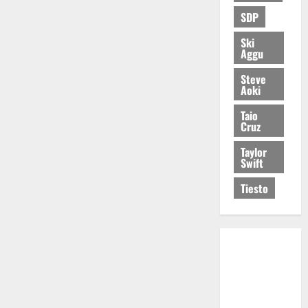
SDP
Ski
Aggu
Steve
Aoki
Taio
Cruz
Taylor
Swift
Tiesto