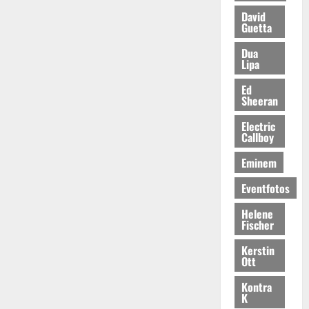
David
Guetta
Dua
Lipa
Ed
Sheeran
Electric
Callboy
Eminem
Eventfotos
Helene
Fischer
Kerstin
Ott
Kontra
K