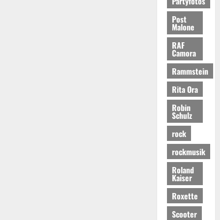
Partyfotos
Post
Malone
RAF
Camora
Rammstein
Rita Ora
Robin
Schulz
rock
rockmusik
Roland
Kaiser
Roxette
Scooter