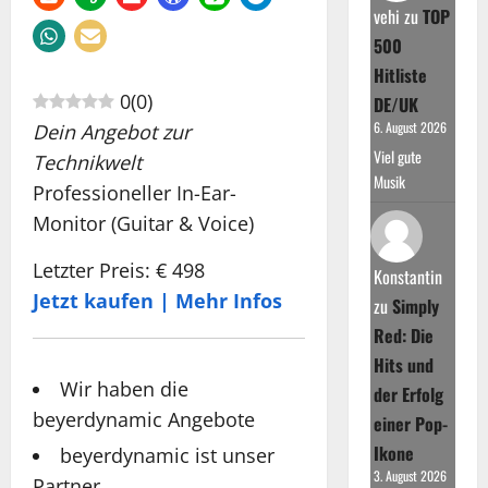
vehi
zu
TOP
500
Hitliste
0
(
0
)
DE/UK
6. August 2026
Dein Angebot zur
Viel gute
Technikwelt
Musik
Professioneller In-Ear-
Monitor (Guitar & Voice)
Letzter Preis: € 498
Konstantin
Jetzt kaufen | Mehr Infos
zu
Simply
Red: Die
Hits und
Wir haben die
der Erfolg
beyerdynamic Angebote
einer Pop-
Ikone
beyerdynamic ist unser
3. August 2026
Partner