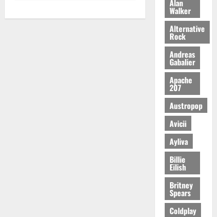
Alan
Walker
Alternative
Rock
Andreas
Gabalier
Apache
207
Austropop
Avicii
Ayliva
Billie
Eilish
Britney
Spears
Coldplay