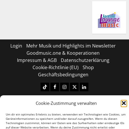
Login
Mehr Musik und Highlights im Newsletter
Goodmusic.one & Kooperationen
Impressum & AGB
Datenschutzerklärung
Cookie-Richtlinie (EU)
Shop
Geschäftsbedingungen
Tiktok
Facebook
Instagram
X
LinkedIN
Copyright © 2026 All rights reserved.
|
MoreNews
by
Cookie-Zustimmung verwalten
AF themes.
Um dir ein optimales Erlebnis zu bieten, verwenden wir Technologien wie Cookies, um
Geräteinformationen zu speichern und/oder darauf zuzugreifen. Wenn du diesen
Technologien zustimmst, können wir Daten wie das Surfverhalten oder eindeutige IDs
auf dieser Website verarbeiten. Wenn du deine Zustimmung nicht erteilst oder