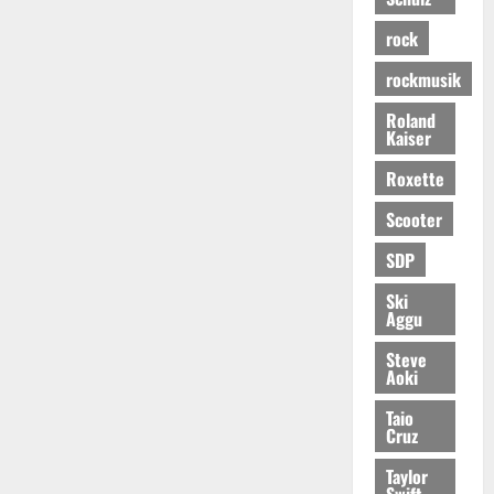
rock
rockmusik
Roland
Kaiser
Roxette
Scooter
SDP
Ski
Aggu
Steve
Aoki
Taio
Cruz
Taylor
Swift