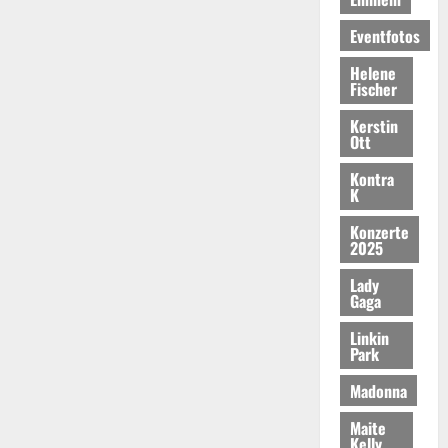
Eventfotos
Helene
Fischer
Kerstin
Ott
Kontra
K
Konzerte
2025
Lady
Gaga
Linkin
Park
Madonna
Maite
Kelly