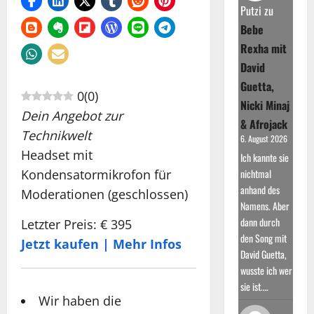
Putzi
zu
Bebe
Rexha mit
David
Guetta,
0
(
0
)
Nicki Minaj
Dein Angebot zur
& Afrojack
Technikwelt
6. August 2026
Headset mit
Ich kannte sie
Kondensatormikrofon für
nichtmal
anhand des
Moderationen (geschlossen)
Namens. Aber
dann durch
Letzter Preis: € 395
den Song mit
Jetzt kaufen | Mehr Infos
David Guetta,
wusste ich wer
sie ist.…
Wir haben die