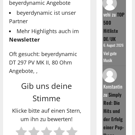
beyerdynamic Angebote
beyerdynamic ist unser
vehi
zu
TOP
Partner
500
Hitliste
Mehr Highlights auch im
DE/UK
Newsletter
6. August 2026
Viel gute
Oft gesucht: beyerdynamic
Musik
DT 297 PV MK II, 80 Ohm
Angebote, ,
Gib uns deine
Konstantin
zu
Simply
Stimme
Red: Die
Klicke bitte auf einen Stern,
Hits und
um ihn zu bewerten!
der Erfolg
einer Pop-