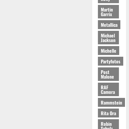
Martin
Garrix
Metallica
Michael
Jackson
Michelle
Partyfotos
Post
Malone
RAF
Camora
Rammstein
Rita Ora
Robin
Schulz