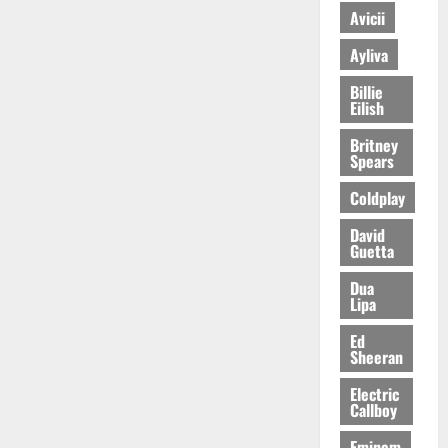
Avicii
Ayliva
Billie
Eilish
Britney
Spears
Coldplay
David
Guetta
Dua
Lipa
Ed
Sheeran
Electric
Callboy
Eminem