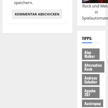
speichern.
Rock und Met
in
Spielautomat
TIPPS:
Alan
Walker
Alternative
Rock
Andreas
Gabalier
Apache
207
Austropop