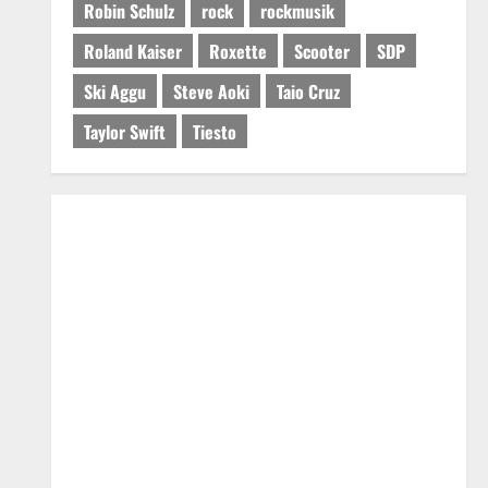
Robin Schulz
rock
rockmusik
Roland Kaiser
Roxette
Scooter
SDP
Ski Aggu
Steve Aoki
Taio Cruz
Taylor Swift
Tiesto