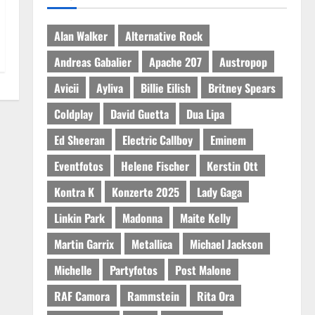
Alan Walker
Alternative Rock
Andreas Gabalier
Apache 207
Austropop
Avicii
Ayliva
Billie Eilish
Britney Spears
Coldplay
David Guetta
Dua Lipa
Ed Sheeran
Electric Callboy
Eminem
Eventfotos
Helene Fischer
Kerstin Ott
Kontra K
Konzerte 2025
Lady Gaga
Linkin Park
Madonna
Maite Kelly
Martin Garrix
Metallica
Michael Jackson
Michelle
Partyfotos
Post Malone
RAF Camora
Rammstein
Rita Ora