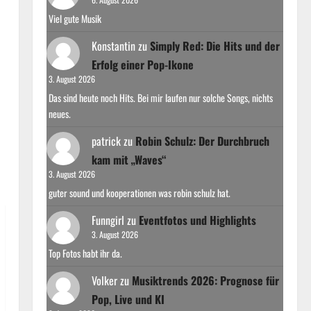
Viel gute Musik
Konstantin
zu
Simply Red: Die Hits und der
Erfolg einer Pop-Ikone
3. August 2026
Das sind heute noch Hits. Bei mir laufen nur solche Songs, nichts
neues.
patrick
zu
Robin Schulz: Der Durchbruch
kam mit „Waves“
3. August 2026
guter sound und kooperationen was robin schulz hat.
Funngirl
zu
Eventfotos und Highlights
3. August 2026
Top Fotos habt ihr da.
Volker
zu
Musiktrends 2026: Prognose für
Pop, Live und KI