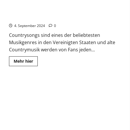
about
Hardstyle
DLX
–
The Best Classic Country-Songs
Hier
sind
4. September 2024
die
0
Beats
Countrysongs sind eines der beliebtesten
Musikgenres in den Vereinigten Staaten und alte
Countrymusik werden von Fans jeden...
Read
Mehr hier
more
about
The
Best
Classic
Country-
Songs