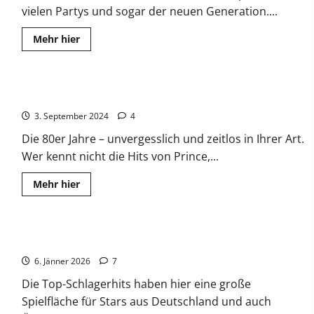
vielen Partys und sogar der neuen Generation....
Read
Mehr hier
more
about
Greatest
90’s
Dance
Top 200 Hits der 80er
Hits
3. September 2024
4
Die 80er Jahre – unvergesslich und zeitlos in Ihrer Art.
Wer kennt nicht die Hits von Prince,...
Read
Mehr hier
more
about
Top
200
Hits
Top-Schlagerhits von Maite Kelly bis Kerstin Ott
der
80er
6. Jänner 2026
7
Die Top-Schlagerhits haben hier eine große
Spielfläche für Stars aus Deutschland und auch