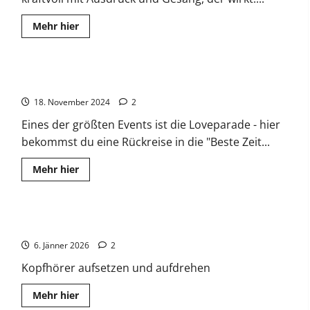
Read
Mehr hier
more
about
Rockmusic
–
RockFM
Loveparade – Die beste Zeit
18. November 2024
2
Eines der größten Events ist die Loveparade - hier
bekommst du eine Rückreise in die "Beste Zeit...
Read
Mehr hier
more
about
Loveparade
–
Die
Hardstyle DLX – Hier sind die Beats
beste
Zeit
6. Jänner 2026
2
Kopfhörer aufsetzen und aufdrehen
Read
Mehr hier
more