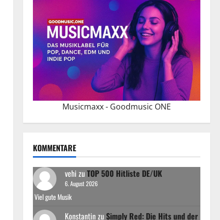
Musicmaxx - Goodmusic ONE
KOMMENTARE
vehi
zu
TOP 500 Hitliste DE/UK
6. August 2026
Viel gute Musik
Konstantin
zu
Simply Red: Die Hits und der