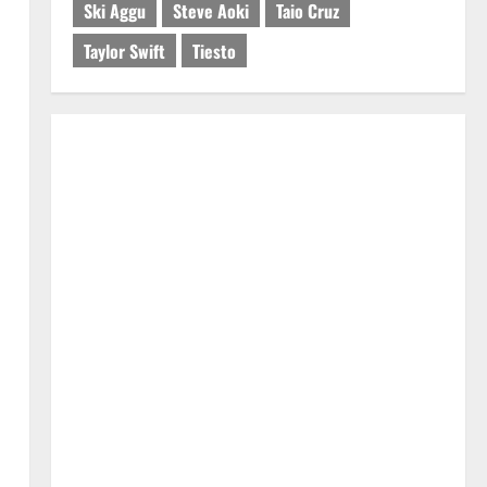
Ski Aggu
Steve Aoki
Taio Cruz
Taylor Swift
Tiesto