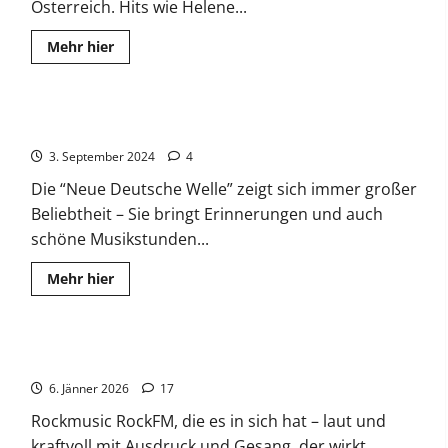
Österreich. Hits wie Helene...
Read
Mehr hier
more
about
Top-
Schlagerhits
von
Neue Deutsche Welle der 80er
Maite
Kelly
3. September 2024
bis
4
Kerstin
Ott
Die “Neue Deutsche Welle” zeigt sich immer großer
Beliebtheit – Sie bringt Erinnerungen und auch
schöne Musikstunden...
Read
Mehr hier
more
about
Neue
Deutsche
Welle
Rockmusic – RockFM
der
80er
6. Jänner 2026
17
Rockmusic RockFM, die es in sich hat – laut und
kraftvoll mit Ausdruck und Gesang, der wirkt....