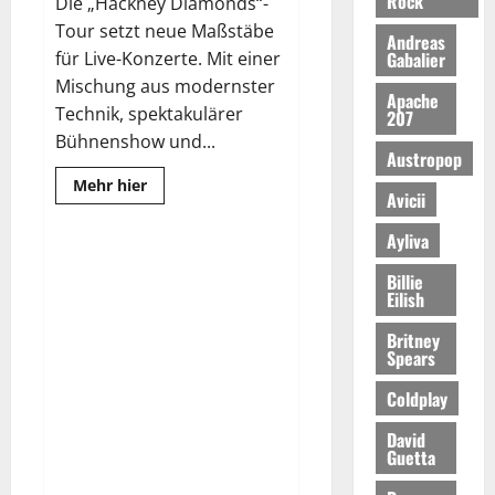
Rock
Die „Hackney Diamonds“-
S
Tour setzt neue Maßstäbe
Andreas
i
Gabalier
für Live-Konzerte. Mit einer
e
Mischung aus modernster
Apache
k
Technik, spektakulärer
207
ö
Bühnenshow und...
Austropop
n
n
Read
Mehr hier
Avicii
more
e
about
The
n
Ayliva
Rolling
Stones
P
kommen
Billie
i
live:
Eilish
Ein
l
Rock’n’Roll-
Britney
Highlight
l
2025
Spears
e
Coldplay
n
C
David
i
Guetta
a