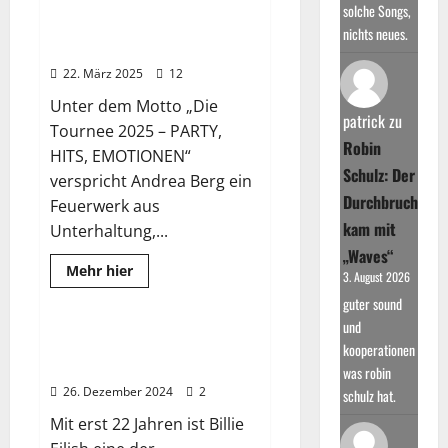
2025:
solche Songs,
Das
s
Andrea Berg: „Die Tournee 2025
nichts neues.
größte
– PARTY, HITS, EMOTIONEN“
e
Rock-
und
i
22. März 2025
12
Metal-
Festival
n
Unter dem Motto „Die
Frankreichs
e
patrick
zu
ist
Tournee 2025 – PARTY,
zurück
s
Robin
HITS, EMOTIONEN“
s
Schulz: Der
verspricht Andrea Berg ein
e
Durchbruch
Feuerwerk aus
l
kam mit
Unterhaltung,...
e
„Waves“
k
Read
Mehr hier
3. August 2026
more
t
2025
Wissenswertes
about
guter sound
i
Andrea
Berg:
und
v
„Die
Billie Eilish Tour 2025: HIT ME
kooperationen
Tournee
e
HARD AND SOFT
2025
was robin
–
n
26. Dezember 2024
2
schulz hat.
PARTY,
P
HITS,
Mit erst 22 Jahren ist Billie
EMOTIONEN“
h