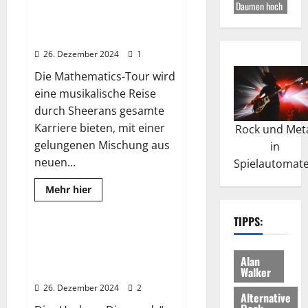
Daumen hoch
kündigt
m
neue
Ed Sheeran: Zusatzkonzerte und
e
Musik
eigenartige Ticketpreise 2025
und
r
Tour
26. Dezember 2024
1
für
s
2025
Die Mathematics-Tour wird
d
an
–
e
eine musikalische Reise
Sie
ist
s
durch Sheerans gesamte
zurück
f
Karriere bieten, mit einer
Rock und Met
ü
gelungenen Mischung aus
in
n
neuen...
Spielautomat
f
Read
Mehr hier
t
more
2025
Wissenswertes
e
about
Ed
TIPPS:
n
Sheeran:
Zusatzkonzerte
The Rolling Stones kommen
T
und
live: Ein Rock’n’Roll-Highlight
eigenartige
y
Alan
Ticketpreise
2025
Walker
p
2025
26. Dezember 2024
2
s
Alternative
.