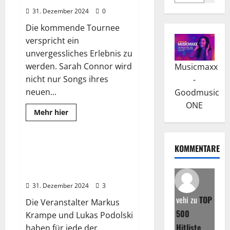
a
31. Dezember 2024
0
l
Die kommende Tournee
i
verspricht ein
s
G
unvergessliches Erlebnis zu
e
werden. Sarah Connor wird
Musicmaxx
n
nicht nur Songs ihres
-
e
neuen...
Goodmusic
r
ONE
Read
Mehr hier
i
more
2025
Wissenswertes
about
k
Sarah
a
Connor
KOMMENTARE
Live
Glücksgefühle Festival 2025:
i
2026:
Das Highlight am
Die
s
Tournee,
Hockenheimring
t
die
Emotionen
31. Dezember 2024
3
e
weckt
vehi
zu
TOP
i
Die Veranstalter Markus
500
n
Krampe und Lukas Podolski
M
Hitliste
haben für jede der