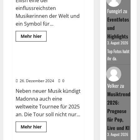
Eilish eine der
o
einflussreichsten
s
Funngirl
zu
Musikerinnen der Welt und
p
Eventfotos
ein Symbol für...
h
und
o
Highlights
Read
Mehr hier
d
more
3. August 2026
Wissenswertes
about
i
Billie
Top Fotos habt
Eilish
e
Tour
ihr da.
Madonna kündigt neue Musik
s
2025:
und Tour für 2025 an – Sie ist
HIT
t
ME
zurück
HARD
e
AND
26. Dezember 2024
0
SOFT
r
Volker
zu
Neben neuer Musik kündigt
a
Musiktrends
Madonna auch eine
s
2026:
weltweite Tournee für 2025
e
Prognose
an. Die Tour soll nicht nur...
-
für Pop,
H
Read
Mehr hier
Live und KI
e
more
2025
Wissenswertes
3. August 2026
about
m
Madonna