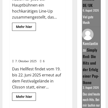
e
Hauptbühnen ein
DE/UK
d
6. August 2026
hochkarätiges Line-Up
i
Viel gute
zusammengestellt, das...
k
Musik
Read
a
Mehr hier
more
2025
Wissenswertes
m
about
Glücksgefühle
e
Festival
Konstantin
2025:
Hellfest 2025: Das größte
n
Das
Rock- und Metal-Festival
zu
Simply
t
Highlight
am
Frankreichs ist zurück
a
Red: Die
Hockenheimring
u
7. Oktober 2025
6
Hits und
f
Das Hellfest findet vom 19.
der Erfolg
d
bis 22. Juni 2025 erneut auf
einer Pop-
e
dem Festivalgelände in
Ikone
r
Clisson statt, einer...
3. August 2026
B
Das sind heute
a
2025
Fotos
Read
Mehr hier
noch Hits. Bei
more
s
Wissenswertes
about
mir laufen nur
Hellfest
i