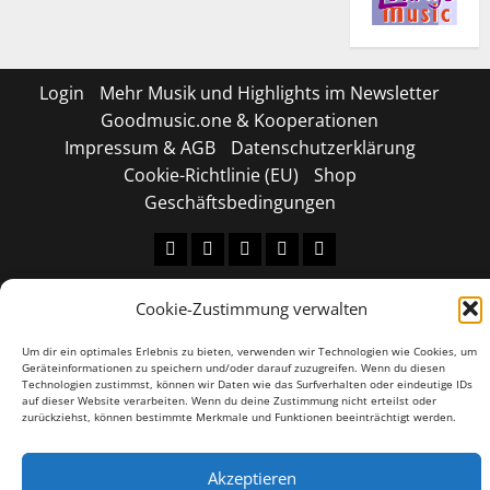
Login
Mehr Musik und Highlights im Newsletter
Goodmusic.one & Kooperationen
Impressum & AGB
Datenschutzerklärung
Cookie-Richtlinie (EU)
Shop
Geschäftsbedingungen
Tiktok
Facebook
Instagram
X
LinkedIN
Copyright © 2026 All rights reserved.
|
MoreNews
by
Cookie-Zustimmung verwalten
AF themes.
Um dir ein optimales Erlebnis zu bieten, verwenden wir Technologien wie Cookies, um
Geräteinformationen zu speichern und/oder darauf zuzugreifen. Wenn du diesen
Technologien zustimmst, können wir Daten wie das Surfverhalten oder eindeutige IDs
auf dieser Website verarbeiten. Wenn du deine Zustimmung nicht erteilst oder
zurückziehst, können bestimmte Merkmale und Funktionen beeinträchtigt werden.
Akzeptieren