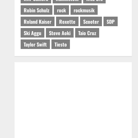
Robin Schulz
rock
rockmusik
Roland Kaiser
Roxette
Scooter
SDP
Ski Aggu
Steve Aoki
Taio Cruz
Taylor Swift
Tiesto