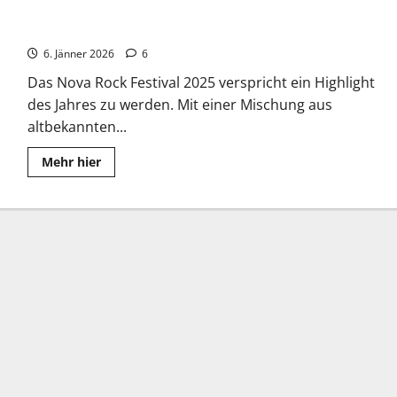
Nova Rock 2025: Linkin Park – Alles, was Fans wissen müssen
6. Jänner 2026
6
Das Nova Rock Festival 2025 verspricht ein Highlight
des Jahres zu werden. Mit einer Mischung aus
altbekannten...
Read
Mehr hier
more
about
Nova
Rock
2025:
Linkin
Park
–
Alles,
was
Fans
wissen
müssen