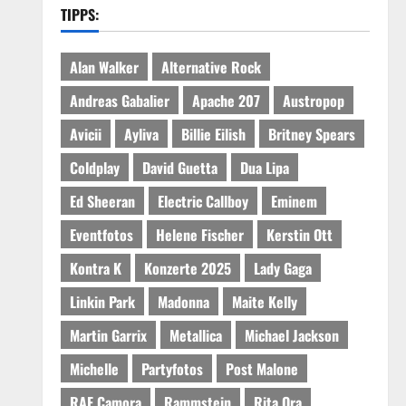
TIPPS:
Alan Walker
Alternative Rock
Andreas Gabalier
Apache 207
Austropop
Avicii
Ayliva
Billie Eilish
Britney Spears
Coldplay
David Guetta
Dua Lipa
Ed Sheeran
Electric Callboy
Eminem
Eventfotos
Helene Fischer
Kerstin Ott
Kontra K
Konzerte 2025
Lady Gaga
Linkin Park
Madonna
Maite Kelly
Martin Garrix
Metallica
Michael Jackson
Michelle
Partyfotos
Post Malone
RAF Camora
Rammstein
Rita Ora