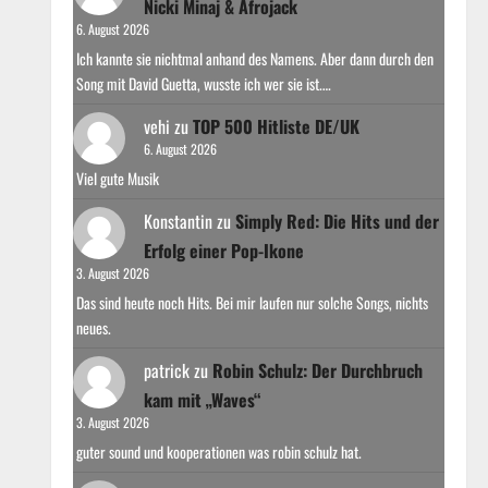
Nicki Minaj & Afrojack
6. August 2026
Ich kannte sie nichtmal anhand des Namens. Aber dann durch den
Song mit David Guetta, wusste ich wer sie ist.…
vehi
zu
TOP 500 Hitliste DE/UK
6. August 2026
Viel gute Musik
Konstantin
zu
Simply Red: Die Hits und der
Erfolg einer Pop-Ikone
3. August 2026
Das sind heute noch Hits. Bei mir laufen nur solche Songs, nichts
neues.
patrick
zu
Robin Schulz: Der Durchbruch
kam mit „Waves“
3. August 2026
guter sound und kooperationen was robin schulz hat.