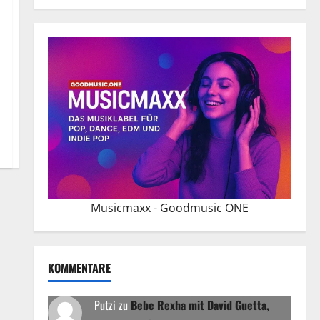
Musicmaxx - Goodmusic ONE
KOMMENTARE
Putzi
zu
Bebe Rexha mit David Guetta,