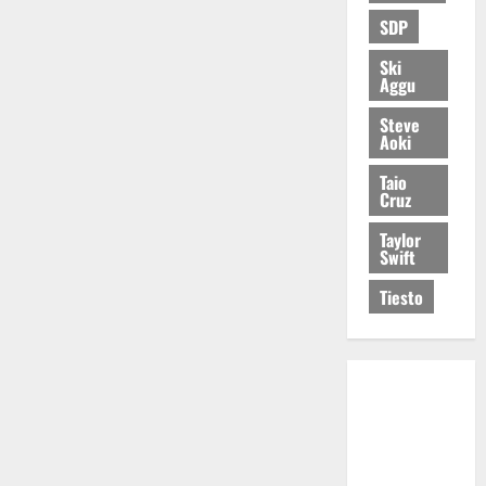
SDP
Ski
Aggu
Steve
Aoki
Taio
Cruz
Taylor
Swift
Tiesto