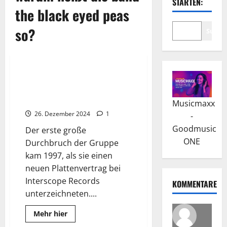
STARTEN:
the black eyed peas
so?
Suche
Wissenswertes
The Black Eyed Peas: Eine Story
zwischen Hip-Hop und
Popkultur
Musicmaxx
26. Dezember 2024
1
-
Goodmusic
Der erste große
ONE
Durchbruch der Gruppe
kam 1997, als sie einen
neuen Plattenvertrag bei
Interscope Records
KOMMENTARE
unterzeichneten....
Read
Mehr hier
more