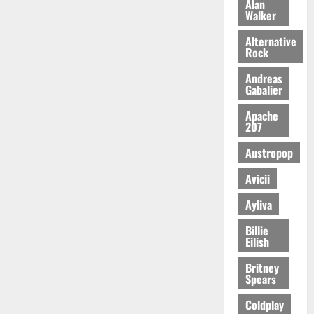
Alan
Walker
Alternative
Rock
Andreas
Gabalier
Apache
207
Austropop
Avicii
Ayliva
Billie
Eilish
Britney
Spears
Coldplay