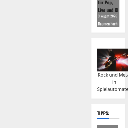
für Pop,
Live und KI
3. August 2026
Daumen hoch
Rock und Met
in
Spielautomat
TIPPS: