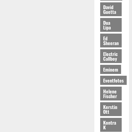
David
Guetta
Dua
Lipa
Ed
Sheeran
Electric
Callboy
Eminem
Eventfotos
Helene
Fischer
Kerstin
Ott
Kontra
K