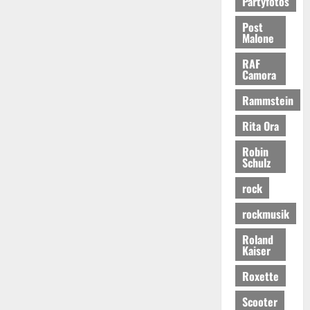
Partyfotos
Post
Malone
RAF
Camora
Rammstein
Rita Ora
Robin
Schulz
rock
rockmusik
Roland
Kaiser
Roxette
Scooter