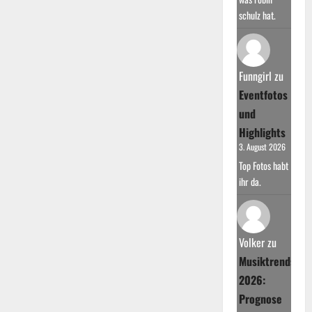
schulz hat.
Funngirl
zu
Eventfotos
und
Highlights
3. August 2026
Top Fotos habt
ihr da.
Volker
zu
Musiktrends
2026:
Prognose