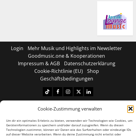
Login
Mehr Musik und Highlights im Newsletter
Goodmusic.one & Kooperationen
Impressum & AGB
Datenschutzerklärung
Cookie-Richtlinie (EU)
Shop
Geschäftsbedingungen
Tiktok
Facebook
Instagram
X
LinkedIN
Copyright © 2026 All rights reserved.
|
MoreNews
by
Cookie-Zustimmung verwalten
AF themes.
Um dir ein optimales Erlebnis zu bieten, verwenden wir Technologien wie Cookies, um
Geräteinformationen zu speichern und/oder darauf zuzugreifen. Wenn du diesen
Technologien zustimmst, können wir Daten wie das Surfverhalten oder eindeutige IDs
auf dieser Website verarbeiten. Wenn du deine Zustimmung nicht erteilst oder