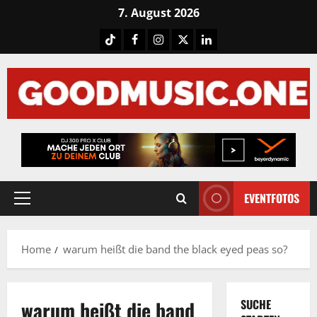
Skip
7. August 2026
to
Tiktok
Facebook
Instagram
X
LinkedIN
content
EVENTFOTOS
Primary
Menu
Home
warum heißt die band the black eyed peas so?
warum heißt die band
SUCHE