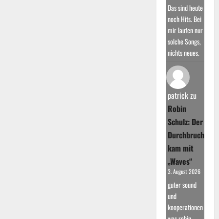
Das sind heute
noch Hits. Bei
mir laufen nur
solche Songs,
nichts neues.
patrick
zu
Robin
Schulz: Der
Durchbruch
kam mit
„Waves“
3. August 2026
guter sound
und
kooperationen
was robin