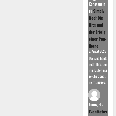
sein
Konstantin
Erfolg
zu
Simply
Red: Die
Hits und
der Erfolg
einer Pop-
Ikone
3. August 2026
Das sind heute
noch Hits. Bei
mir laufen nur
solche Songs,
nichts neues.
Funngirl
zu
Eventfotos