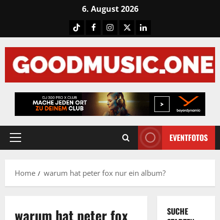
Skip
6. August 2026
to
Tiktok
Facebook
Instagram
X
LinkedIN
content
EVENTFOTOS
Primary
Menu
Home
warum hat peter fox nur ein album?
warum hat peter fox
SUCHE