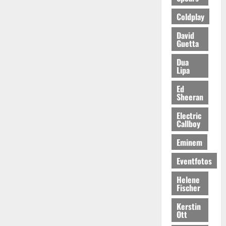
Coldplay
David
Guetta
Dua
Lipa
Ed
Sheeran
Electric
Callboy
Eminem
Eventfotos
Helene
Fischer
Kerstin
Ott