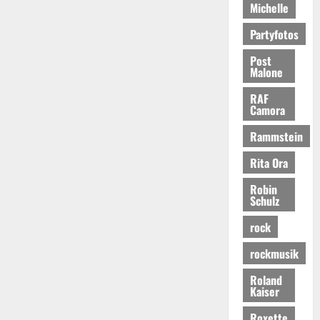
Michelle
Partyfotos
Post
Malone
RAF
Camora
Rammstein
Rita Ora
Robin
Schulz
rock
rockmusik
Roland
Kaiser
Roxette