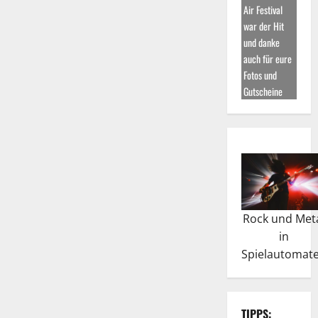
Air Festival
war der Hit
und danke
auch für eure
Fotos und
Gutscheine
Rock und Met
in
Spielautomat
TIPPS: