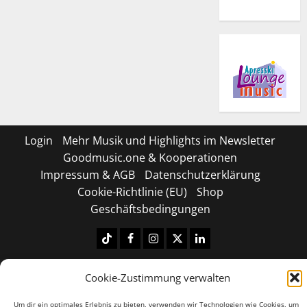
Login
Mehr Musik und Highlights im Newsletter
Goodmusic.one & Kooperationen
Impressum & AGB
Datenschutzerklärung
Cookie-Richtlinie (EU)
Shop
Geschäftsbedingungen
Tiktok
Facebook
Instagram
X
LinkedIN
Copyright © 2026 All rights reserved.
|
MoreNews
by
Cookie-Zustimmung verwalten
AF themes.
Um dir ein optimales Erlebnis zu bieten, verwenden wir Technologien wie Cookies, um