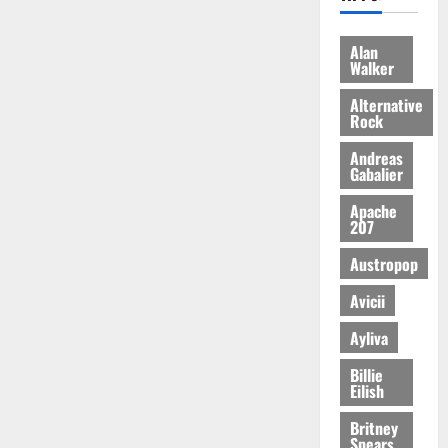
Alan
Walker
Alternative
Rock
Andreas
Gabalier
Apache
207
Austropop
Avicii
Ayliva
Billie
Eilish
Britney
Spears