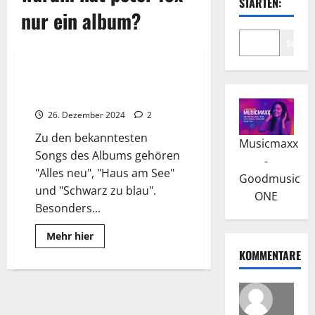
STARTEN:
nur ein album?
Suche
Wissenswertes
Peter Fox: Die Band Seeed war
sein Erfolg
26. Dezember 2024
2
Zu den bekanntesten
Musicmaxx
Songs des Albums gehören
-
"Alles neu", "Haus am See"
Goodmusic
und "Schwarz zu blau".
ONE
Besonders...
Read
Mehr hier
more
KOMMENTARE
about
Peter
Fox:
Die
Band
Seeed
war