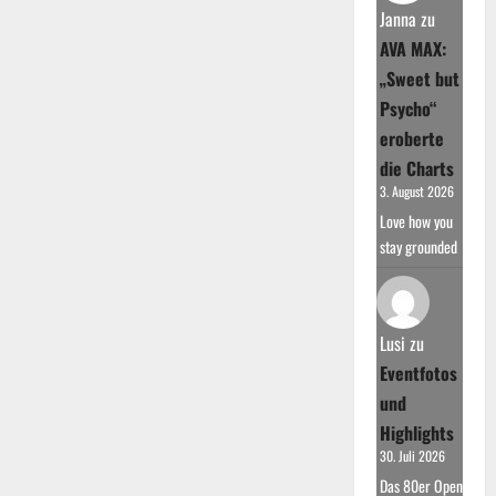
Janna
zu
AVA MAX:
„Sweet but
Psycho“
eroberte
die Charts
3. August 2026
Love how you
stay grounded
Lusi
zu
Eventfotos
und
Highlights
30. Juli 2026
Das 80er Open