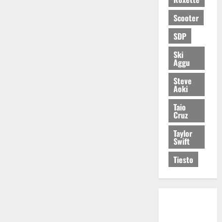
Scooter
SDP
Ski
Aggu
Steve
Aoki
Taio
Cruz
Taylor
Swift
Tiesto