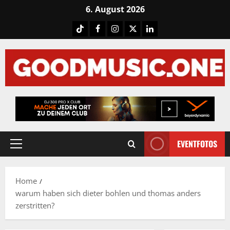
Skip
6. August 2026
to
Tiktok
Facebook
Instagram
X
LinkedIN
content
EVENTFOTOS
Primary
Menu
Home
warum haben sich dieter bohlen und thomas anders
zerstritten?