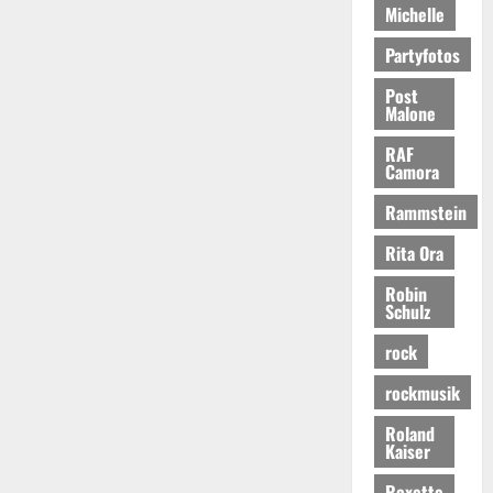
Michelle
Partyfotos
Post
Malone
RAF
Camora
Rammstein
Rita Ora
Robin
Schulz
rock
rockmusik
Roland
Kaiser
Roxette