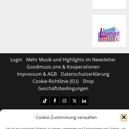
Login
Mehr Musik und Highlights im Newsletter
Goodmusic.one & Kooperationen
Impressum & AGB
Datenschutzerklärung
Cookie-Richtlinie (EU)
Shop
Geschäftsbedingungen
Tiktok
Facebook
Instagram
X
LinkedIN
Copyright © 2026 All rights reserved.
|
MoreNews
by
Cookie-Zustimmung verwalten
AF themes.
Um dir ein optimales Erlebnis zu bieten, verwenden wir Technologien wie Cookies, um