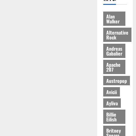
Alan
Walker
Alternative
Rock
Andreas
Gabalier
Apache
207
Austropop
Avicii
Ayliva
Billie
Eilish
Britney
Spears