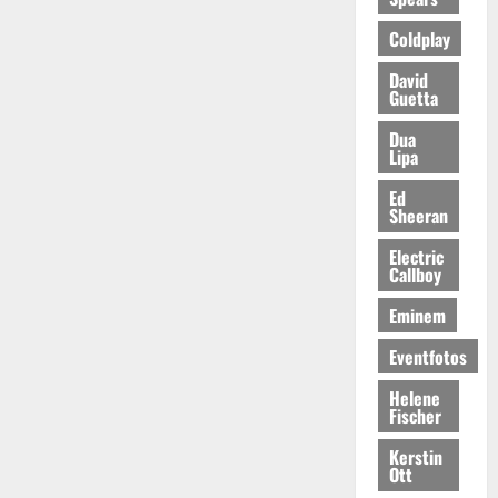
Coldplay
David
Guetta
Dua
Lipa
Ed
Sheeran
Electric
Callboy
Eminem
Eventfotos
Helene
Fischer
Kerstin
Ott