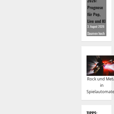
2026:
Prognose
für Pop,
Live und KI
3. August 2026
Daumen hoch
Rock und Met
in
Spielautomat
TIPPS: