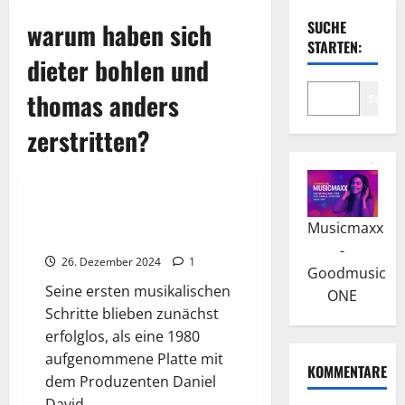
warum haben sich
SUCHE
STARTEN:
dieter bohlen und
thomas anders
Suche
zerstritten?
Wissenswertes
Thomas Anders: Modern Talking
Musicmaxx
und internationaler Erfolg
-
26. Dezember 2024
1
Goodmusic
Seine ersten musikalischen
ONE
Schritte blieben zunächst
erfolglos, als eine 1980
aufgenommene Platte mit
KOMMENTARE
dem Produzenten Daniel
David...