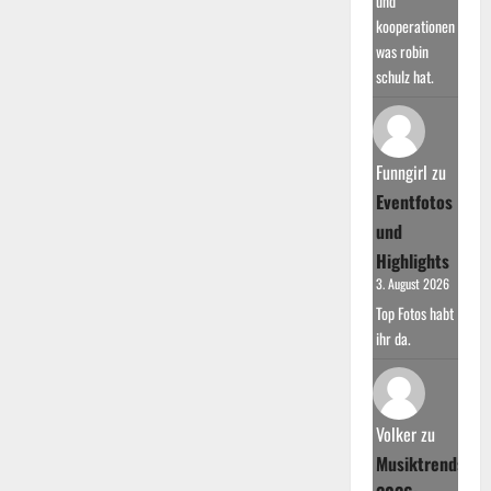
und
kooperationen
was robin
schulz hat.
Funngirl
zu
Eventfotos
und
Highlights
3. August 2026
Top Fotos habt
ihr da.
Volker
zu
Musiktrends