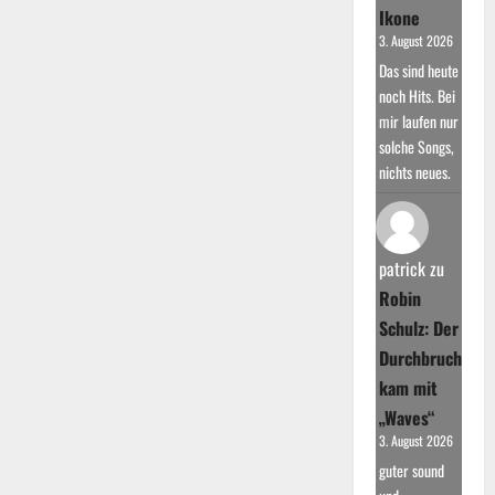
Ikone
3. August 2026
Das sind heute
noch Hits. Bei
mir laufen nur
solche Songs,
nichts neues.
patrick
zu
Robin
Schulz: Der
Durchbruch
kam mit
„Waves“
3. August 2026
guter sound