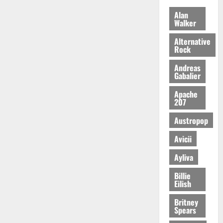
Alan
Walker
Alternative
Rock
Andreas
Gabalier
Apache
207
Austropop
Avicii
Ayliva
Billie
Eilish
Britney
Spears