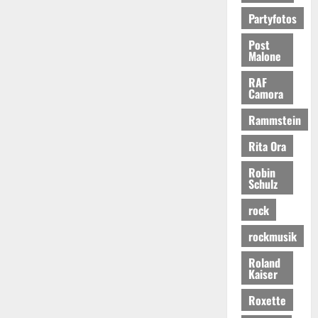
Partyfotos
Post
Malone
RAF
Camora
Rammstein
Rita Ora
Robin
Schulz
rock
rockmusik
Roland
Kaiser
Roxette