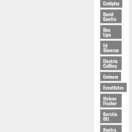
Coldplay
David
Guetta
Dua
Lipa
Ed
Sheeran
Electric
Callboy
Eminem
Eventfotos
Helene
Fischer
Kerstin
Ott
Kontra