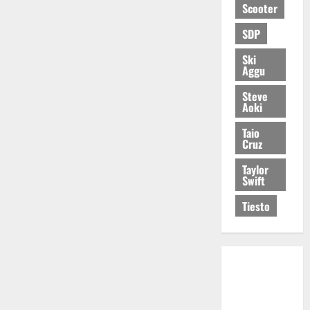
Scooter
SDP
Ski
Aggu
Steve
Aoki
Taio
Cruz
Taylor
Swift
Tiesto