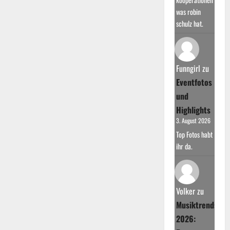
was robin
schulz hat.
Funngirl
zu
Eventfotos
und
Highlights
3. August 2026
Top Fotos habt
ihr da.
Volker
zu
Musiktrends
2026: