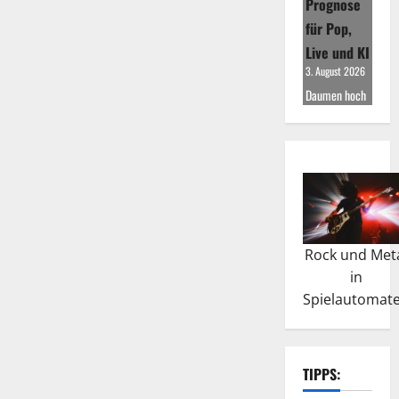
Prognose
für Pop,
Live und KI
3. August 2026
Daumen hoch
Rock und Met
in
Spielautomat
TIPPS: