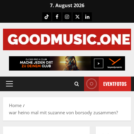
Skip
7. August 2026
to
Tiktok
Facebook
Instagram
X
LinkedIN
content
EVENTFOTOS
Primary
Menu
Home
war heino mal mit suzanne von borsody zusammen?