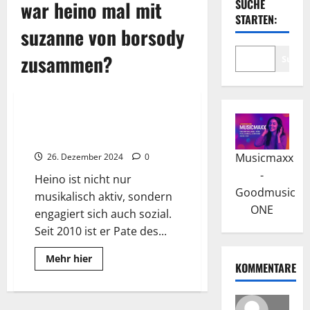
war heino mal mit
SUCHE
STARTEN:
suzanne von borsody
zusammen?
Suche
Wissenswertes
Heino: Neuere Entwicklungen
und musikalische Experimente
Musicmaxx
26. Dezember 2024
0
-
Heino ist nicht nur
Goodmusic
musikalisch aktiv, sondern
ONE
engagiert sich auch sozial.
Seit 2010 ist er Pate des...
Read
Mehr hier
KOMMENTARE
more
about
Heino:
Neuere
Entwicklungen