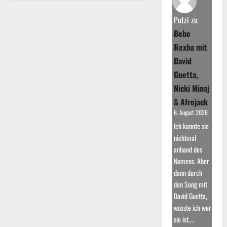
Swift:
Kommerzieller
Erfolg
Putzi
zu
und
Kritikerlob
Bebe
Rexha mit
David
Guetta,
Nicki Minaj
& Afrojack
6. August 2026
Ich kannte sie
nichtmal
anhand des
Namens. Aber
dann durch
den Song mit
David Guetta,
wusste ich wer
sie ist.…