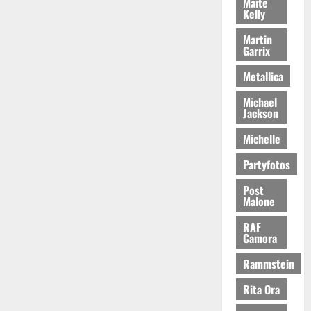
Maite
Kelly
Martin
Garrix
Metallica
Michael
Jackson
Michelle
Partyfotos
Post
Malone
RAF
Camora
Rammstein
Rita Ora