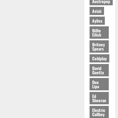
Austropop
Avicii
Ayliva
Billie
Eilish
Britney
Spears
Coldplay
David
Guetta
Dua
Lipa
Ed
Sheeran
Electric
Callboy