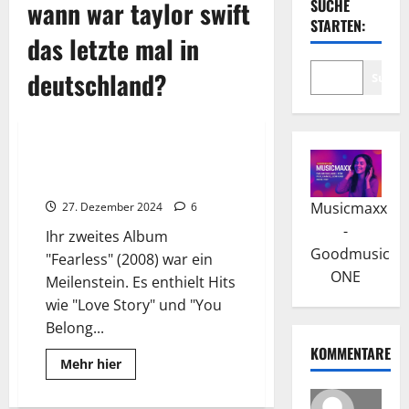
wann war taylor swift
SUCHE
STARTEN:
das letzte mal in
deutschland?
Suche
Wissenswertes
Taylor Swift: Kommerzieller
Erfolg und Kritikerlob
Musicmaxx
27. Dezember 2024
6
-
Ihr zweites Album
Goodmusic
"Fearless" (2008) war ein
ONE
Meilenstein. Es enthielt Hits
wie "Love Story" und "You
Belong...
KOMMENTARE
Read
Mehr hier
more
about
Taylor