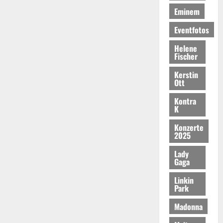
Eminem
Eventfotos
Helene
Fischer
Kerstin
Ott
Kontra
K
Konzerte
2025
Lady
Gaga
Linkin
Park
Madonna