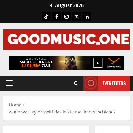
Skip
9. August 2026
to
Tiktok
Facebook
Instagram
X
LinkedIN
content
EVENTFOTOS
Primary
Menu
Home
wann war taylor swift das letzte mal in deutschland?