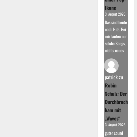
Ikone
3. August 2026
Das sind heute
noch Hits. Bei
mir laufen nur
solche Songs,
nichts neues.
patrick
zu
Robin
Schulz: Der
Durchbruch
kam mit
„Waves“
3. August 2026
guter sound