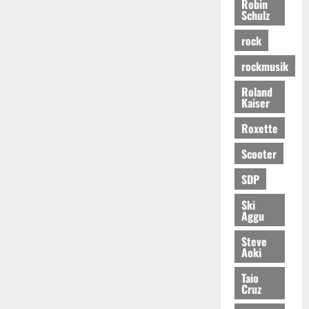
Robin
Schulz
rock
rockmusik
Roland
Kaiser
Roxette
Scooter
SDP
Ski
Aggu
Steve
Aoki
Taio
Cruz